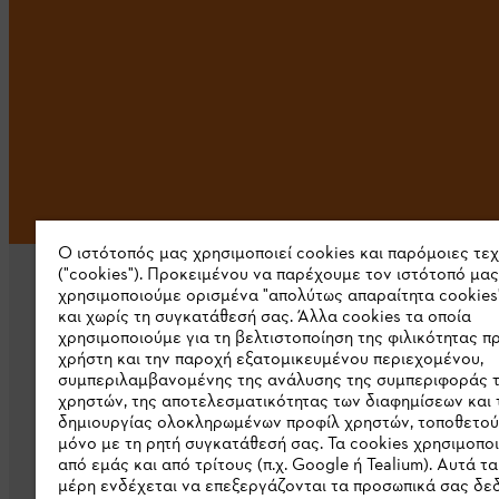
Ο ιστότοπός μας χρησιμοποιεί cookies και παρόμοιες τε
("cookies"). Προκειμένου να παρέχουμε τον ιστότοπό μας
χρησιμοποιούμε ορισμένα "απολύτως απαραίτητα cookies
και χωρίς τη συγκατάθεσή σας. Άλλα cookies τα οποία
χρησιμοποιούμε για τη βελτιστοποίηση της φιλικότητας π
χρήστη και την παροχή εξατομικευμένου περιεχομένου,
συμπεριλαμβανομένης της ανάλυσης της συμπεριφοράς 
Εταιρεία
χρηστών, της αποτελεσματικότητας των διαφημίσεων και 
δημιουργίας ολοκληρωμένων προφίλ χρηστών, τοποθετού
μόνο με τη ρητή συγκατάθεσή σας. Τα cookies χρησιμοπο
Σχετικά με εμάς
από εμάς και από τρίτους (π.χ. Google ή Tealium). Αυτά τα
Λήψη καταλόγου
μέρη ενδέχεται να επεξεργάζονται τα προσωπικά σας δ