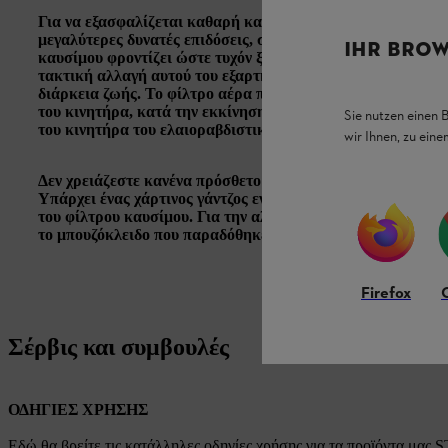
Για να εξασφαλίζεται καθαρή καύση μέσα στον κινητήρα και
μεγαλύτερες δυνατές επιδόσεις, συνιστούμε να αλλάζετε το
IHR BROW
καυσίμου φροντίζει ώστε τυχόν ξένα σωματίδια στο καύσιμ
τακτική αλλαγή αυτού του εξαρτήματος προστατεύει τον κι
διάρκεια ζωής. Το
φίλτρο αέρα πρέπει να αλλαχθεί
το αργότ
του κινητήρα, κατά την εκκίνηση για παράδειγμα. Με την 
Sie nutzen einen 
του κινητήρα του ελαιοραβδιστικού σας από την είσοδο σκ
wir Ihnen, zu ein
Δεν χρειάζεστε
κανένα πρόσθετο εργαλείο
για να εκτελέσετε
Υπάρχει ένας χάρτινος γάντζος ενσωματωμένος στο κουτί σ
του φίλτρου καυσίμου. Για την αλλαγή του μπουζί και του 
το
μπουζόκλειδο
που παραδόθηκε μαζί με το ελαιοραβδιστι
Firefox
Σέρβις και συμβουλές
ΟΔΗΓΙΕΣ ΧΡΗΣΗΣ
Εδώ θα βρείτε τις κατάλληλες οδηγίες χρήσης για τα προϊόντα μας 