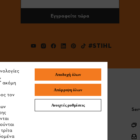
Εγγραφείτε τώρα
#STIHL
χνολογίες
Αποδοχή όλων
,
" ακόμη
Απόρριψη όλων
ρος τον
Ανοιχτές ρυθμίσεις
των
STIHL Συχνές ερωτήσεις
Ser
της
νται
ιούνται
Καταχώρηση προϊόντος
 τρίτα
Ερωτήσεις για την γκάμα των προϊόντων
εδομένα