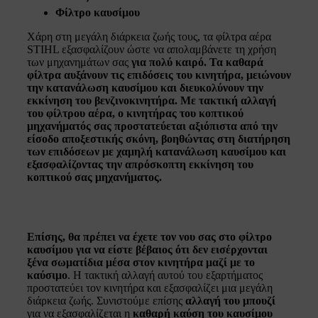
Φίλτρο καυσίμου
Χάρη στη μεγάλη διάρκεια ζωής τους, τα φίλτρα αέρα
STIHL εξασφαλίζουν ώστε να απολαμβάνετε τη χρήση
των μηχανημάτων σας
για πολύ καιρό. Τα καθαρά
φίλτρα αυξάνουν τις επιδόσεις του κινητήρα, μειώνουν
την κατανάλωση καυσίμου και διευκολύνουν την
εκκίνηση του βενζινοκινητήρα. Με
τακτική αλλαγή
του φίλτρου αέρα
, ο κινητήρας του κοπτικού
μηχανήματός σας προστατεύεται αξιόπιστα από την
είσοδο αποξεστικής σκόνη
, βοηθώντας στη
διατήρηση
των επιδόσεων με χαμηλή κατανάλωση καυσίμου
και
εξασφαλίζοντας την απρόσκοπτη εκκίνηση του
κοπτικού σας μηχανήματος.
Επίσης, θα πρέπει να έχετε τον νου σας στο
φίλτρο
καυσίμου
για να είστε βέβαιος ότι
δεν εισέρχονται
ξένα σωματίδια μέσα στον κινητήρα μαζί με το
καύσιμο
. Η τακτική αλλαγή αυτού του εξαρτήματος
προστατεύει τον κινητήρα και εξασφαλίζει μια μεγάλη
διάρκεια ζωής. Συνιστούμε επίσης
αλλαγή του μπουζί
για να εξασφαλίζεται η
καθαρή καύση του καυσίμου