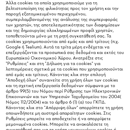
Άλλα cookies τα οποία χρησιμοποιούμε για τη
βελτιστοποίηση της φιλικότητας προς τον χρήστη και την
παροχή εξατομικευμένου περιεχομένου,
συμπεριλαμβανομένης της ανάλυσης της συμπεριφοράς
των χρηστών, της αποτελεσματικότητας των διαφημίσεων
και της δημιουργίας ολοκληρωμένων προφίλ χρηστών,
τοποθετούνται μόνο με τη ρητή συγκατάθεσή σας. Τα
cookies χρησιμοποιούνται από εμάς και από τρίτους (π.χ.
Εταιρεία
Google ή Tealium). Αυτά τα τρίτα μέρη ενδέχεται να
επεξεργάζονται τα προσωπικά σας δεδομένα και εκτός του
Ευρωπαϊκού Οικονομικού Χώρου. Ανατρέξτε στις
"Ρυθμίσεις" και στη "Δήλωση για τα cookies" για
STIHL Συχνές ερωτήσεις
λεπτομέρειες σχετικά με τα cookies που χρησιμοποιούνται
από εμάς και τρίτους. Κάνοντας κλικ στην επιλογή
"Αποδοχή όλων" συναινείτε στη χρήση όλων των cookies
και τη σχετική επεξεργασία δεδομένων σύμφωνα με το
άρθρο 99(5) του Νόμου περί Ρύθμισης των Ηλεκτρονικών
Service
Επικοινωνιών και των Υπηρεσιών Ταχυδρομείου του 2004(
IHR BROWSER WIRD NICHT
Νόμος 112/2004) και το άρθρο 6 (1) (α) του ΓΚΠΔ.
Κάνοντας κλικ στο "Απόρριψη όλων" απορρίπτετε τη χρήση
UNTERSTÜTZT
οποιωνδήποτε μη αυστηρά απαραίτητων cookies. Στις
Ρυθμίσεις μπορείτε να αποδεχτείτε ή να απορρίψετε
μεμονωμένα cookies. Μπορείτε να ανακαλέσετε τη
Πολιτική απορρήτου
Νομικό κείμενο
Cookies
Sie nutzen einen Browser, den wir noch nicht unterstützen. Für