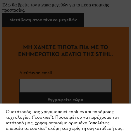
Εδώ θα βρείτε τον πίνακα μεγεθών για τα μέσα ατομικής
προστασίας.
Μετάβαση στον πίνακα μεγεθών
ΜΗ ΧΑΝΕΤΕ ΤΙΠΟΤΑ ΠΙΑ ΜΕ ΤΟ
ΕΝΗΜΕΡΩΤΙΚΟ ΔΕΛΤΙΟ ΤΗΣ STIHL.
Διεύθυνση email
Εγγραφείτε τώρα
Ο ιστότοπός μας χρησιμοποιεί cookies και παρόμοιες
τεχνολογίες ("cookies"). Προκειμένου να παρέχουμε τον
ιστότοπό μας, χρησιμοποιούμε ορισμένα "απολύτως
#STIHL
απαραίτητα cookies" ακόμη και χωρίς τη συγκατάθεσή σας.