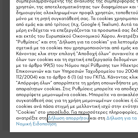
συμπεριλαμβανομένης της ανάλυσης της συμπεριφοράς 
Εταιρεία
χρηστών, της αποτελεσματικότητας των διαφημίσεων και 
δημιουργίας ολοκληρωμένων προφίλ χρηστών, τοποθετού
μόνο με τη ρητή συγκατάθεσή σας. Τα cookies χρησιμοπο
Σχετικά με εμάς
από εμάς και από τρίτους (π.χ. Google ή Tealium). Αυτά τα
μέρη ενδέχεται να επεξεργάζονται τα προσωπικά σας δ
Λήψη καταλόγου
και εκτός του Ευρωπαϊκού Οικονομικού Χώρου. Ανατρέξτε
Γραμμή ακεραιότητας STIHL
"Ρυθμίσεις" και στη "Δήλωση για τα cookies" για λεπτομέρ
σχετικά με τα cookies που χρησιμοποιούνται από εμάς και
Κάνοντας κλικ στην επιλογή "Αποδοχή όλων" συναινείτε 
όλων των cookies και τη σχετική επεξεργασία δεδομένω
με το άρθρο 99(5) του Νόμου περί Ρύθμισης των Ηλεκτρ
Επικοινωνιών και των Υπηρεσιών Ταχυδρομείου του 2004
112/2004) και το άρθρο 6 (1) (α) του ΓΚΠΔ. Κάνοντας κλι
"Απόρριψη όλων" απορρίπτετε τη χρήση οποιωνδήποτε μ
απαραίτητων cookies. Στις Ρυθμίσεις μπορείτε να αποδεχτ
απορρίψετε μεμονωμένα cookies. Μπορείτε να ανακαλέσ
συγκατάθεσή σας για τη χρήση μεμονωμένων cookies ή ό
Πολιτική απορρήτου
Νομικό κείμενο
cookies ανά πάσα στιγμή με μελλοντική ισχύ στην ενότητ
"Cookies" στο υποσέλιδο. Για περισσότερες πληροφορίες,
ανατρέξτε στη
Δήλωση απορρήτου
και στη
Δήλωση για τα
Νομική Ειδοποίηση