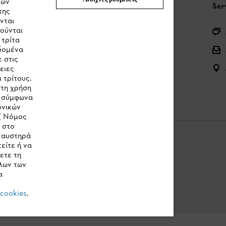
των
STIHL Συχνές ερωτήσεις
Ser
της
νται
ιούνται
Καταχώρηση προϊόντος
 τρίτα
εδομένα
Ερωτήσεις για την γκάμα των προϊόντων
 στις
Μπαταρίες και ηλεκτρικός εξοπλισμός
ειες
 τρίτους.
Εγχειρίδια προϊοντων
στη χρήση
ν σύμφωνα
ονικών
( Νόμος
κ στο
η αυστηρά
είτε ή να
ετε τη
λων των
Cookies
Νομικές πληροφορίες
α
 cookies
.