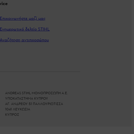
vice
Επικοινωνήστε μαζί μας
Ενημερωτικό δελτίο STIHL
Αναζήτηση αντιπροσώπου
ANDREAS STIHL ΜΟΝΟΠΡΟΣΩΠΗ Α.Ε.
ΥΠΟΚΑΤΑΣΤΗΜΑ ΚΥΠΡΟΥ
ΑΓ. ΑΝΔΡΕΟΥ 51 ΠΑΛΛΟΥΡΙΩΤΙΣΣΑ
1041 ΛΕΥΚΩΣΙΑ
ΚΥΠΡΟΣ