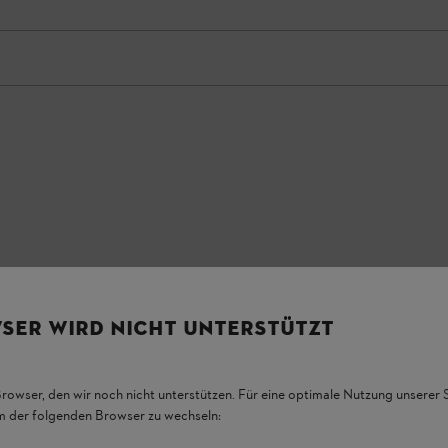
, Single-Jersey, πλύσιμο στους 60°C,
SER WIRD NICHT UNTERSTÜTZT
ex Standard 100. Βάρος ανά μονάδα
Browser, den wir noch nicht unterstützen. Für eine optimale Nutzung unserer
em der folgenden Browser zu wechseln: