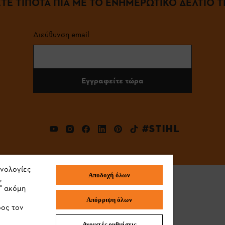
ΤΕ ΤΙΠΟΤΑ ΠΙΑ ΜΕ ΤΟ ΕΝΗΜΕΡΩΤΙΚΟ ΔΕΛΤΙΟ ΤΗ
Διεύθυνση email
Εγγραφείτε τώρα
#STIHL
χνολογίες
Αποδοχή όλων
,
" ακόμη
Απόρριψη όλων
ρος τον
Ανοιχτές ρυθμίσεις