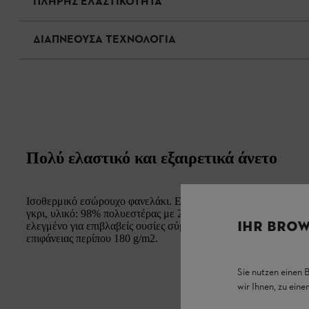
ΠΛΗΡΗΣ ΕΛΑΣΤΙΚΟΤΗΤΑ
ΔΙΑΠΝΕΟΥΣΑ ΤΕΧΝΟΛΟΓΙΑ
Πολύ ελαστικό και εξαιρετικά άνετο
Ισοθερμικό εσώρουχο φανελάκι. Εξαιρετικά ελαστικό. Χρώμα:
γκρι, υλικό: 98% πολυεστέρας με 2% Lycra.Trevira 350 Perform
IHR BROW
ελεγμένο για επιβλαβείς ουσίες σύμφωνα με το πρότυπο Φko-T
επιφάνειας περίπου 180 g/m2.
Sie nutzen einen 
wir Ihnen, zu ein