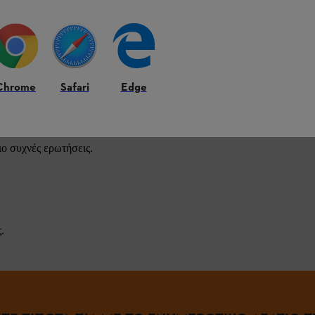
STIHL.
Chrome
Safari
Edge
ιο συχνές ερωτήσεις.
.