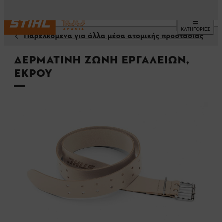
ΚΑΤΗΓΟΡΙΕΣ
Παρελκόμενα για άλλα μέσα ατομικής προστασίας
Δερμάτινη ζώνη εργαλείων,
εκρού