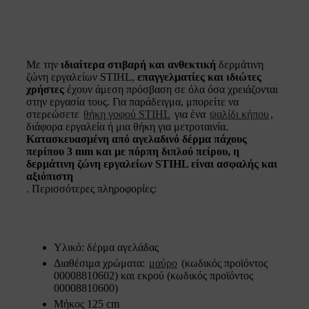
Με την
ιδιαίτερα στιβαρή και ανθεκτική
δερμάτινη
ζώνη εργαλείων STIHL,
επαγγελματίες και ιδιώτες
χρήστες
έχουν άμεση πρόσβαση σε όλα όσα χρειάζονται
στην εργασία τους. Για παράδειγμα, μπορείτε να
στερεώσετε
θήκη γοφού STIHL
για ένα
ψαλίδι κήπου
,
διάφορα εργαλεία ή μια θήκη για μετροταινία.
Κατασκευασμένη από αγελαδινό δέρμα πάχους
περίπου 3 mm και με
πόρπη διπλού πείρου
, η
δερμάτινη ζώνη εργαλείων STIHL είναι ασφαλής και
αξιόπιστη
. Περισσότερες πληροφορίες:
Υλικό: δέρμα αγελάδας
Διαθέσιμα χρώματα:
μαύρο
(κωδικός προϊόντος
00008810602) και εκρού (κωδικός προϊόντος
00008810600)
Μήκος 125 cm