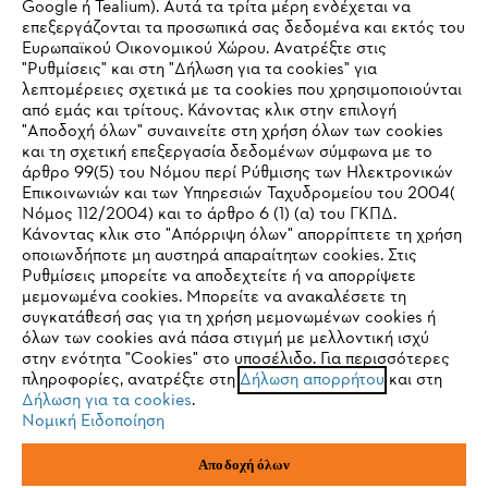
Google ή Tealium). Αυτά τα τρίτα μέρη ενδέχεται να
επεξεργάζονται τα προσωπικά σας δεδομένα και εκτός του
Ευρωπαϊκού Οικονομικού Χώρου. Ανατρέξτε στις
"Ρυθμίσεις" και στη "Δήλωση για τα cookies" για
λεπτομέρειες σχετικά με τα cookies που χρησιμοποιούνται
STIHL Συχνές ερωτήσεις
από εμάς και τρίτους. Κάνοντας κλικ στην επιλογή
"Αποδοχή όλων" συναινείτε στη χρήση όλων των cookies
και τη σχετική επεξεργασία δεδομένων σύμφωνα με το
άρθρο 99(5) του Νόμου περί Ρύθμισης των Ηλεκτρονικών
Service
Επικοινωνιών και των Υπηρεσιών Ταχυδρομείου του 2004(
IHR BROWSER WIRD NICHT
Νόμος 112/2004) και το άρθρο 6 (1) (α) του ΓΚΠΔ.
Κάνοντας κλικ στο "Απόρριψη όλων" απορρίπτετε τη χρήση
UNTERSTÜTZT
οποιωνδήποτε μη αυστηρά απαραίτητων cookies. Στις
Ρυθμίσεις μπορείτε να αποδεχτείτε ή να απορρίψετε
μεμονωμένα cookies. Μπορείτε να ανακαλέσετε τη
Sie nutzen einen Browser, den wir noch nicht unterstützen. Für
Πολιτική απορρήτου
Νομικό κείμενο
Cookies
συγκατάθεσή σας για τη χρήση μεμονωμένων cookies ή
eine optimale Nutzung unserer Seite empfehlen wir Ihnen, zu
όλων των cookies ανά πάσα στιγμή με μελλοντική ισχύ
στην ενότητα "Cookies" στο υποσέλιδο. Για περισσότερες
einem der folgenden Browser zu wechseln:
Νομικές πληροφορίες
πληροφορίες, ανατρέξτε στη
Δήλωση απορρήτου
και στη
Δήλωση για τα cookies
.
Νομική Ειδοποίηση
ANDREAS STIHL ΜΟΝΟΠΡΟΣΩΠΗ Α.Ε.
Firefox
Chrome
ΥΠΟΚΑΤΑΣΤΗΜΑ ΚΥΠΡΟΥ
Αποδοχή όλων
ΑΓ. ΑΝΔΡΕΟΥ 51 ΠΑΛΛΟΥΡΙΩΤΙΣΣΑ