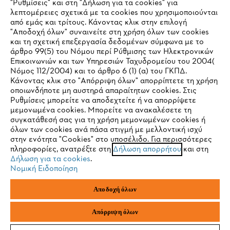
"Ρυθμίσεις" και στη "Δήλωση για τα cookies" για
STIHL Συχνές ερωτήσεις
λεπτομέρειες σχετικά με τα cookies που χρησιμοποιούνται
από εμάς και τρίτους. Κάνοντας κλικ στην επιλογή
"Αποδοχή όλων" συναινείτε στη χρήση όλων των cookies
και τη σχετική επεξεργασία δεδομένων σύμφωνα με το
άρθρο 99(5) του Νόμου περί Ρύθμισης των Ηλεκτρονικών
Service
Επικοινωνιών και των Υπηρεσιών Ταχυδρομείου του 2004(
IHR BROWSER WIRD NICHT
Νόμος 112/2004) και το άρθρο 6 (1) (α) του ΓΚΠΔ.
Κάνοντας κλικ στο "Απόρριψη όλων" απορρίπτετε τη χρήση
UNTERSTÜTZT
οποιωνδήποτε μη αυστηρά απαραίτητων cookies. Στις
Ρυθμίσεις μπορείτε να αποδεχτείτε ή να απορρίψετε
μεμονωμένα cookies. Μπορείτε να ανακαλέσετε τη
Πολιτική απορρήτου
Νομικό κείμενο
Cookies
Sie nutzen einen Browser, den wir noch nicht unterstützen. Für
συγκατάθεσή σας για τη χρήση μεμονωμένων cookies ή
eine optimale Nutzung unserer Seite empfehlen wir Ihnen, zu
όλων των cookies ανά πάσα στιγμή με μελλοντική ισχύ
στην ενότητα "Cookies" στο υποσέλιδο. Για περισσότερες
einem der folgenden Browser zu wechseln:
Νομικές πληροφορίες
πληροφορίες, ανατρέξτε στη
Δήλωση απορρήτου
και στη
Δήλωση για τα cookies
.
Νομική Ειδοποίηση
ANDREAS STIHL ΜΟΝΟΠΡΟΣΩΠΗ Α.Ε.
Firefox
Chrome
ΥΠΟΚΑΤΑΣΤΗΜΑ ΚΥΠΡΟΥ
Αποδοχή όλων
ΑΓ. ΑΝΔΡΕΟΥ 51 ΠΑΛΛΟΥΡΙΩΤΙΣΣΑ
1041 ΛΕΥΚΩΣΙΑ
Safari
Edge
ΚΥΠΡΟΣ
Απόρριψη όλων