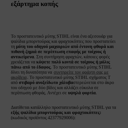
εξάρτημα κοπής
Το προστατευτικό μύτης STIHL είναι ένα αξεσουάρ για
ψαλίδια μπορντούρας και φραχτοκόπτες που προστατεύει
τη
μύτη του οδηγού μαχαιριών από έντονη φθορά και
πιθανή ζημιά σε περίπτωση επαφής με τοίχους ή
αντικείμενα
. Στη συντήρηση φραχτών, κάποιες φορές
χρειάζεται να
κόψετε πολύ κοντά σε τοίχους ή μόλις
πάνω από το έδαφος
. Το προστατευτικό μύτης STIHL
δίνει τη δυνατότητα να
συντηρείτε τον φράχτη σας με
ακρίβεια
. Το προστατευτικό μύτης STIHL σχήματος Τ
από
στιβαρό ανοξείδωτο χάλυβα
στερεώνεται στο άκρο
του οδηγού με δύο βίδες και αλλάζει εύκολα σε
περίπτωση φθοράς. Αντέχει σε
υψηλά φορτία
.
Διατίθεται κατάλληλο προστατευτικό μύτης STIHL για τα
εξής ψαλίδια μπορντούρας και φραχτοκόπτες:
(κωδικός προϊόντος 42377929006):