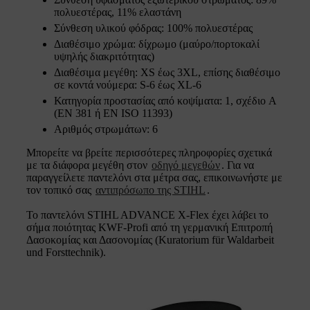
πολυεστέρας, 11% ελαστάνη
Σύνθεση υλικού φόδρας: 100% πολυεστέρας
Διαθέσιμο χρώμα: δίχρωμο (μαύρο/πορτοκαλί
υψηλής διακριτότητας)
Διαθέσιμα μεγέθη: XS έως 3XL, επίσης διαθέσιμο
σε κοντά νούμερα: S-6 έως XL-6
Κατηγορία προστασίας από κοψίματα: 1, σχέδιο A
(EN 381 ή EN ISO 11393)
Αριθμός στρωμάτων: 6
Μπορείτε να βρείτε περισσότερες πληροφορίες σχετικά
με τα διάφορα μεγέθη στον
οδηγό μεγεθών
. Για να
παραγγείλετε παντελόνι στα μέτρα σας, επικοινωνήστε με
τον τοπικό σας
αντιπρόσωπο της STIHL
.
Το παντελόνι STIHL ADVANCE X-Flex έχει λάβει το
σήμα ποιότητας KWF-Profi από τη γερμανική Επιτροπή
Δασοκομίας και Δασονομίας (Kuratorium für Waldarbeit
und Forsttechnik).