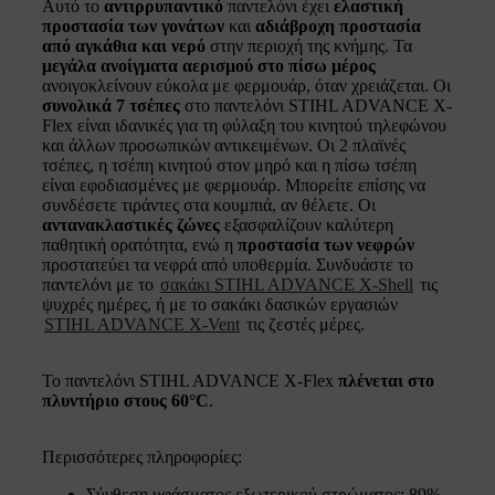
Αυτό το
αντιρρυπαντικό
παντελόνι έχει
ελαστική
προστασία των γονάτων
και
αδιάβροχη προστασία
από αγκάθια και νερό
στην περιοχή της κνήμης. Τα
μεγάλα ανοίγματα αερισμού στο πίσω μέρος
ανοιγοκλείνουν εύκολα με φερμουάρ, όταν χρειάζεται. Οι
συνολικά 7 τσέπες
στο παντελόνι STIHL ADVANCE X-
Flex είναι ιδανικές για τη φύλαξη του κινητού τηλεφώνου
και άλλων προσωπικών αντικειμένων. Οι 2 πλαϊνές
τσέπες, η τσέπη κινητού στον μηρό και η πίσω τσέπη
είναι εφοδιασμένες με φερμουάρ. Μπορείτε επίσης να
συνδέσετε τιράντες στα κουμπιά, αν θέλετε. Οι
αντανακλαστικές ζώνες
εξασφαλίζουν καλύτερη
παθητική ορατότητα, ενώ η
προστασία των νεφρών
προστατεύει τα νεφρά από υποθερμία. Συνδυάστε το
παντελόνι με το
σακάκι STIHL ADVANCE X-Shell
τις
ψυχρές ημέρες, ή με το σακάκι δασικών εργασιών
STIHL ADVANCE X-Vent
τις ζεστές μέρες.
Το παντελόνι STIHL ADVANCE X-Flex
πλένεται στο
πλυντήριο στους 60°C
.
Περισσότερες πληροφορίες:
Σύνθεση υφάσματος εξωτερικού στρώματος: 89%