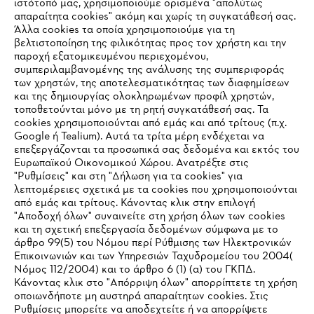
ιστότοπό μας, χρησιμοποιούμε ορισμένα "απολύτως
#STIHL
απαραίτητα cookies" ακόμη και χωρίς τη συγκατάθεσή σας.
Άλλα cookies τα οποία χρησιμοποιούμε για τη
βελτιστοποίηση της φιλικότητας προς τον χρήστη και την
παροχή εξατομικευμένου περιεχομένου,
συμπεριλαμβανομένης της ανάλυσης της συμπεριφοράς
των χρηστών, της αποτελεσματικότητας των διαφημίσεων
και της δημιουργίας ολοκληρωμένων προφίλ χρηστών,
τοποθετούνται μόνο με τη ρητή συγκατάθεσή σας. Τα
cookies χρησιμοποιούνται από εμάς και από τρίτους (π.χ.
Εταιρεία
Google ή Tealium). Αυτά τα τρίτα μέρη ενδέχεται να
επεξεργάζονται τα προσωπικά σας δεδομένα και εκτός του
Ευρωπαϊκού Οικονομικού Χώρου. Ανατρέξτε στις
"Ρυθμίσεις" και στη "Δήλωση για τα cookies" για
STIHL Συχνές ερωτήσεις
λεπτομέρειες σχετικά με τα cookies που χρησιμοποιούνται
από εμάς και τρίτους. Κάνοντας κλικ στην επιλογή
"Αποδοχή όλων" συναινείτε στη χρήση όλων των cookies
και τη σχετική επεξεργασία δεδομένων σύμφωνα με το
άρθρο 99(5) του Νόμου περί Ρύθμισης των Ηλεκτρονικών
Service
Επικοινωνιών και των Υπηρεσιών Ταχυδρομείου του 2004(
IHR BROWSER WIRD NICHT
Νόμος 112/2004) και το άρθρο 6 (1) (α) του ΓΚΠΔ.
Κάνοντας κλικ στο "Απόρριψη όλων" απορρίπτετε τη χρήση
UNTERSTÜTZT
οποιωνδήποτε μη αυστηρά απαραίτητων cookies. Στις
Ρυθμίσεις μπορείτε να αποδεχτείτε ή να απορρίψετε