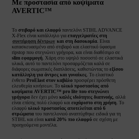
Με προστασία από κοψίματα
AVERTIC™
Το
στιβαρό και ελαφρύ
παντελόνι STIHL ADVANCE
X-Flex είναι κατάλληλο για
επαγγελματίες στη
συντήρηση δέντρων
και στη δασοκομία
. Είναι
κατασκευασμένο από στιβαρό και ελαστικό ύφασμα
ripstop που στεγνώνει γρήγορα, και είναι διαθέσιμο σε
slim εφαρμογή
. Χάρη στο υψηλό ποσοστό σε ελαστικά
υλικά, αυτό το παντελόνι προσαρμόζεται καλά σε
διάφορες σωματικές διαπλάσεις, καθιστώντας το
εξίσου
κατάλληλη για άντρες και γυναίκες
. Το ελαστικό
ένθετο
ProElast στον καβάλο
προσφέρει πρόσθετη
ελευθερία κινήσεων. Το
υλικό προστασίας από
κοψίματα AVERTIC™ pro lite που στεγνώνει
γρήγορα
δεν έχει μόνο
καλές ιδιότητες διαπνοής
, αλλά
είναι επίσης πολύ ελαφρύ και
ευχάριστο στη χρήση
. Το
ελαφρύ
υλικό προστασίας αποτελείται από 6
στρώματα
του παντελονιού αναπτύχθηκε ειδικά για τη
STIHL και είναι
κατά 20% πιο ελαφρύ
σε σχέση με
προηγούμενα μοντέλα.