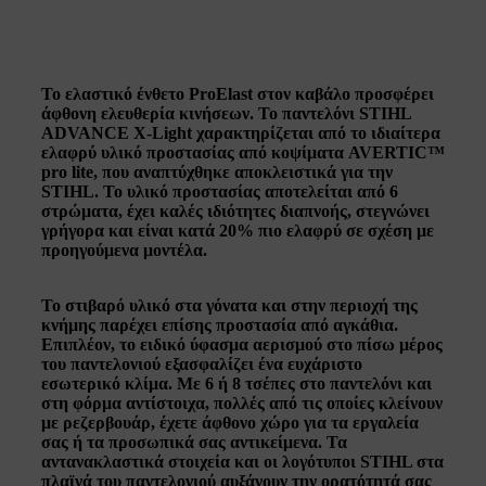
Το ελαστικό ένθετο
ProElast στον καβάλο προσφέρει
άφθονη ελευθερία κινήσεων.
Το παντελόνι STIHL
ADVANCE X-Light χαρακτηρίζεται από το ιδιαίτερα
ελαφρύ υλικό προστασίας από κοψίματα
AVERTIC™
pro lite
, που αναπτύχθηκε αποκλειστικά για την
STIHL.
Το υλικό προστασίας αποτελείται από 6
στρώματα, έχει καλές ιδιότητες διαπνοής
,
στεγνώνει
γρήγορα
και είναι
κατά 20% πιο ελαφρύ
σε σχέση με
προηγούμενα μοντέλα.
Το στιβαρό υλικό στα γόνατα και στην περιοχή της
κνήμης παρέχει επίσης
προστασία από αγκάθια
.
Επιπλέον, το ειδικό ύφασμα αερισμού στο πίσω μέρος
του παντελονιού εξασφαλίζει ένα ευχάριστο
εσωτερικό κλίμα. Με 6 ή 8 τσέπες στο παντελόνι και
στη φόρμα αντίστοιχα, πολλές από τις οποίες κλείνουν
με ρεζερβουάρ, έχετε άφθονο χώρο για τα εργαλεία
σας ή τα προσωπικά σας αντικείμενα.
Τα
αντανακλαστικά στοιχεία
και οι λογότυποι STIHL στα
πλαϊνά του παντελονιού αυξάνουν την
ορατότητά
σας