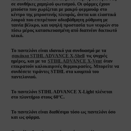
σε συνθήκες χαμηλού φωτισμού. Οι φόρμες έχουν
μπούστο που χωρίζεται με μακρύ φερμουάρ στο
κέντρο της μπροστινής πλευράς, άνετα και ελαστικά
λουριά που επιτρέπουν αδιαβάθμητη ρύθμιση με
ταινία βέλκρο, και υψηλή
προστασία των νεφρών
στο
πίσω μέρος κατασκευασμένη από διαπνέον δικτυωτό
υλικό.
Το παντελόνι είναι ιδανικό για συνδυασμό με τα
σακάκια STIHL ADVANCE X-Shell
τις ψυχρές
ημέρες, και με τα
STIHL ADVANCE X-Vent
όταν
επικρατούν καλοκαιρινές θερμοκρασίες. Μπορείτε να
συνδέσετε
τιράντες STIHL
στα κουμπιά του
παντελονιού.
Το παντελόνι STIHL ADVANCE X-Light
πλένεται
στο πλυντήριο στους 60°C
.
Το παντελόνι είναι διαθέσιμο τόσο ως παντελόνι όσο
και ως φόρμα.