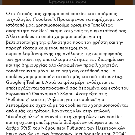
Εγγραφείτε τώρα
Ο ιστότοπός μας χρησιμοποιεί cookies και παρόμοιες
τεχνολογίες ("cookies"). Προκειμένου να παρέχουμε τον
ιστότοπό μας, χρησιμοποιούμε ορισμένα "απολύτως
#STIHL
απαραίτητα cookies" ακόμη και χωρίς τη συγκατάθεσή σας.
Άλλα cookies τα οποία χρησιμοποιούμε για τη
βελτιστοποίηση της φιλικότητας προς τον χρήστη και την
παροχή εξατομικευμένου περιεχομένου,
συμπεριλαμβανομένης της ανάλυσης της συμπεριφοράς
των χρηστών, της αποτελεσματικότητας των διαφημίσεων
και της δημιουργίας ολοκληρωμένων προφίλ χρηστών,
τοποθετούνται μόνο με τη ρητή συγκατάθεσή σας. Τα
cookies χρησιμοποιούνται από εμάς και από τρίτους (π.χ.
Εταιρεία
Google ή Tealium). Αυτά τα τρίτα μέρη ενδέχεται να
επεξεργάζονται τα προσωπικά σας δεδομένα και εκτός του
Ευρωπαϊκού Οικονομικού Χώρου. Ανατρέξτε στις
"Ρυθμίσεις" και στη "Δήλωση για τα cookies" για
STIHL Συχνές ερωτήσεις
λεπτομέρειες σχετικά με τα cookies που χρησιμοποιούνται
από εμάς και τρίτους. Κάνοντας κλικ στην επιλογή
"Αποδοχή όλων" συναινείτε στη χρήση όλων των cookies
και τη σχετική επεξεργασία δεδομένων σύμφωνα με το
άρθρο 99(5) του Νόμου περί Ρύθμισης των Ηλεκτρονικών
Service
Επικοινωνιών και των Υπηρεσιών Ταχυδρομείου του 2004(