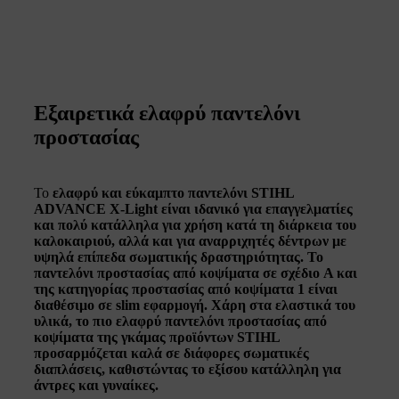
Εξαιρετικά ελαφρύ παντελόνι
προστασίας
Το
ελαφρύ και εύκαμπτο
παντελόνι STIHL
ADVANCE X-Light
είναι ιδανικό για επαγγελματίες
και πολύ κατάλληλα για χρήση κατά τη διάρκεια του
καλοκαιριού
, αλλά και για
αναρριχητές δέντρων με
υψηλά επίπεδα σωματικής δραστηριότητας.
Το
παντελόνι προστασίας από κοψίματα σε σχέδιο A και
της κατηγορίας προστασίας από κοψίματα 1 είναι
διαθέσιμο σε
slim εφαρμογή
. Χάρη στα ελαστικά του
υλικά, το πιο ελαφρύ παντελόνι προστασίας από
κοψίματα της γκάμας προϊόντων STIHL
προσαρμόζεται καλά σε διάφορες σωματικές
διαπλάσεις, καθιστώντας το
εξίσου κατάλληλη για
άντρες και γυναίκες
.