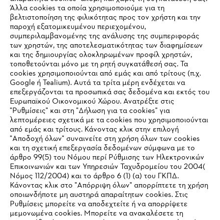
Άλλα cookies τα οποία χρησιμοποιούμε για τη
βελτιστοποίηση της φιλικότητας προς τον χρήστη και την
παροχή εξατομικευμένου περιεχομένου,
συμπεριλαμβανομένης της ανάλυσης της συμπεριφοράς
Πολιτική απορρήτου
Νομικό κείμενο
Cookies
των χρηστών, της αποτελεσματικότητας των διαφημίσεων
και της δημιουργίας ολοκληρωμένων προφίλ χρηστών,
Νομικές πληροφορίες
τοποθετούνται μόνο με τη ρητή συγκατάθεσή σας. Τα
cookies χρησιμοποιούνται από εμάς και από τρίτους (π.χ.
Google ή Tealium). Αυτά τα τρίτα μέρη ενδέχεται να
επεξεργάζονται τα προσωπικά σας δεδομένα και εκτός του
ANDREAS STIHL ΜΟΝΟΠΡΟΣΩΠΗ Α.Ε.
Ευρωπαϊκού Οικονομικού Χώρου. Ανατρέξτε στις
ΥΠΟΚΑΤΑΣΤΗΜΑ ΚΥΠΡΟΥ
"Ρυθμίσεις" και στη "Δήλωση για τα cookies" για
ΑΓ. ΑΝΔΡΕΟΥ 51 ΠΑΛΛΟΥΡΙΩΤΙΣΣΑ
λεπτομέρειες σχετικά με τα cookies που χρησιμοποιούνται
1041 ΛΕΥΚΩΣΙΑ
από εμάς και τρίτους. Κάνοντας κλικ στην επιλογή
ΚΥΠΡΟΣ
"Αποδοχή όλων" συναινείτε στη χρήση όλων των cookies
και τη σχετική επεξεργασία δεδομένων σύμφωνα με το
άρθρο 99(5) του Νόμου περί Ρύθμισης των Ηλεκτρονικών
Επικοινωνιών και των Υπηρεσιών Ταχυδρομείου του 2004(
IHR BROWSER WIRD NICHT
Νόμος 112/2004) και το άρθρο 6 (1) (α) του ΓΚΠΔ.
Κάνοντας κλικ στο "Απόρριψη όλων" απορρίπτετε τη χρήση
UNTERSTÜTZT
οποιωνδήποτε μη αυστηρά απαραίτητων cookies. Στις
Ρυθμίσεις μπορείτε να αποδεχτείτε ή να απορρίψετε
μεμονωμένα cookies. Μπορείτε να ανακαλέσετε τη