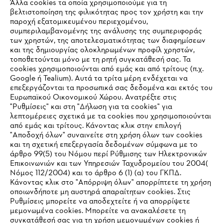
Άλλα cookies τα οποία χρησιμοποιούμε για τη
βελτιστοποίηση της φιλικότητας προς τον χρήστη και την
παροχή εξατομικευμένου περιεχομένου,
συμπεριλαμβανομένης της ανάλυσης της συμπεριφοράς
των χρηστών, της αποτελεσματικότητας των διαφημίσεων
και της δημιουργίας ολοκληρωμένων προφίλ χρηστών,
τοποθετούνται μόνο με τη ρητή συγκατάθεσή σας. Τα
cookies χρησιμοποιούνται από εμάς και από τρίτους (π.χ.
Εταιρεία
Google ή Tealium). Αυτά τα τρίτα μέρη ενδέχεται να
επεξεργάζονται τα προσωπικά σας δεδομένα και εκτός του
Ευρωπαϊκού Οικονομικού Χώρου. Ανατρέξτε στις
"Ρυθμίσεις" και στη "Δήλωση για τα cookies" για
STIHL Συχνές ερωτήσεις
λεπτομέρειες σχετικά με τα cookies που χρησιμοποιούνται
από εμάς και τρίτους. Κάνοντας κλικ στην επιλογή
"Αποδοχή όλων" συναινείτε στη χρήση όλων των cookies
και τη σχετική επεξεργασία δεδομένων σύμφωνα με το
άρθρο 99(5) του Νόμου περί Ρύθμισης των Ηλεκτρονικών
Service
Επικοινωνιών και των Υπηρεσιών Ταχυδρομείου του 2004(
IHR BROWSER WIRD NICHT
Νόμος 112/2004) και το άρθρο 6 (1) (α) του ΓΚΠΔ.
Κάνοντας κλικ στο "Απόρριψη όλων" απορρίπτετε τη χρήση
UNTERSTÜTZT
οποιωνδήποτε μη αυστηρά απαραίτητων cookies. Στις
Ρυθμίσεις μπορείτε να αποδεχτείτε ή να απορρίψετε
μεμονωμένα cookies. Μπορείτε να ανακαλέσετε τη
Πολιτική απορρήτου
Νομικό κείμενο
Cookies
Sie nutzen einen Browser, den wir noch nicht unterstützen. Für
συγκατάθεσή σας για τη χρήση μεμονωμένων cookies ή