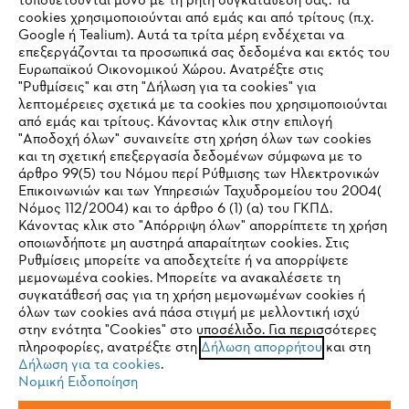
τοποθετούνται μόνο με τη ρητή συγκατάθεσή σας. Τα
cookies χρησιμοποιούνται από εμάς και από τρίτους (π.χ.
Εταιρεία
Google ή Tealium). Αυτά τα τρίτα μέρη ενδέχεται να
επεξεργάζονται τα προσωπικά σας δεδομένα και εκτός του
Ευρωπαϊκού Οικονομικού Χώρου. Ανατρέξτε στις
"Ρυθμίσεις" και στη "Δήλωση για τα cookies" για
STIHL Συχνές ερωτήσεις
λεπτομέρειες σχετικά με τα cookies που χρησιμοποιούνται
από εμάς και τρίτους. Κάνοντας κλικ στην επιλογή
"Αποδοχή όλων" συναινείτε στη χρήση όλων των cookies
και τη σχετική επεξεργασία δεδομένων σύμφωνα με το
άρθρο 99(5) του Νόμου περί Ρύθμισης των Ηλεκτρονικών
Service
Επικοινωνιών και των Υπηρεσιών Ταχυδρομείου του 2004(
IHR BROWSER WIRD NICHT
Νόμος 112/2004) και το άρθρο 6 (1) (α) του ΓΚΠΔ.
Κάνοντας κλικ στο "Απόρριψη όλων" απορρίπτετε τη χρήση
UNTERSTÜTZT
οποιωνδήποτε μη αυστηρά απαραίτητων cookies. Στις
Ρυθμίσεις μπορείτε να αποδεχτείτε ή να απορρίψετε
μεμονωμένα cookies. Μπορείτε να ανακαλέσετε τη
Πολιτική απορρήτου
Νομικό κείμενο
Cookies
Sie nutzen einen Browser, den wir noch nicht unterstützen. Für
συγκατάθεσή σας για τη χρήση μεμονωμένων cookies ή
eine optimale Nutzung unserer Seite empfehlen wir Ihnen, zu
όλων των cookies ανά πάσα στιγμή με μελλοντική ισχύ
στην ενότητα "Cookies" στο υποσέλιδο. Για περισσότερες
einem der folgenden Browser zu wechseln:
Νομικές πληροφορίες
πληροφορίες, ανατρέξτε στη
Δήλωση απορρήτου
και στη
Δήλωση για τα cookies
.
Νομική Ειδοποίηση
ANDREAS STIHL ΜΟΝΟΠΡΟΣΩΠΗ Α.Ε.
Firefox
Chrome
ΥΠΟΚΑΤΑΣΤΗΜΑ ΚΥΠΡΟΥ