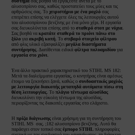
σύστημα
σας βοηθά να εργάζεστε άνετα με το
αλυσοπρίονο σας, καθώς προστατεύει τους μύες και τις
αρθρώσεις σας. Το
χειριστήριο με ένα μοχλό
σας
επιτρέπει επίσης να ελέγχετε όλες τις λειτουργίες αυτού
του αλυσοπρίονου βενζίνης με ένα μόνο χέρι. Η εργασία
σας διευκολύνεται επίσης από το
σταθερό στοπ με νύχια
.
Σας βοηθά να
κρατάτε σταθερά το πριόνι πάνω στο
ξύλο
για
ακριβή κοπή
. Το
στιβαρό στοιχείο φίλτρου
από φλις υλικό εξασφαλίζει
μεγάλα διαστήματα
συντήρησης
. Διατίθενται ειδικά
φίλτρα πολυαμιδίου
για
εργασία στο χιόνι
.
Ένα άλλο πρακτικό χαρακτηριστικό του STIHL MS 182:
Μετά τα διαλείμματα εργασίας, ο κινητήρας είναι αμέσως
έτοιμο να ξεκινήσει ξανά, καθώς ο
συνδυαστικός μοχλός
με λειτουργία διακοπής μεταπηδά αυτόματα πίσω στη
θέση λειτουργίας
. Το
πλάγιο τέντωμα αλυσίδας
διευκολύνει την εύκολη τέντωμα της αλυσίδας,
περιορίζοντας τις διακοπές εργασίας στο ελάχιστο.
Η
πρίζα διάγνωσης
είναι χρήσιμη για τη συντήρηση του
STIHL MS σας. ;182 αλυσοπρίονο βενζίνης. Αυτό θα
παράσχει στον τοπικό σας
έμπορο STIHL
πληροφορίες
σχετικά με τον σχεδιασμό του μηχανήματος, τη διάρκεια