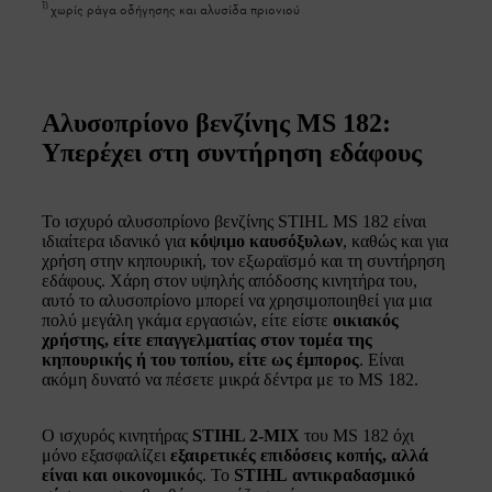
1
)
χωρίς ράγα οδήγησης και αλυσίδα πριονιού
Αλυσοπρίονο βενζίνης MS 182:
Υπερέχει στη συντήρηση εδάφους
Το ισχυρό αλυσοπρίονο βενζίνης STIHL MS 182 είναι
ιδιαίτερα ιδανικό για
κόψιμο καυσόξυλων
, καθώς και για
χρήση στην κηπουρική, τον εξωραϊσμό και τη συντήρηση
εδάφους. Χάρη στον υψηλής απόδοσης κινητήρα του,
αυτό το αλυσοπρίονο μπορεί να χρησιμοποιηθεί για μια
πολύ μεγάλη γκάμα εργασιών, είτε είστε
οικιακός
χρήστης, είτε επαγγελματίας στον τομέα της
κηπουρικής ή του τοπίου, είτε ως έμπορος
. Είναι
ακόμη δυνατό να πέσετε μικρά δέντρα με το MS 182.
Ο ισχυρός κινητήρας
STIHL 2-MIX
του MS 182 όχι
μόνο εξασφαλίζει
εξαιρετικές επιδόσεις κοπής, αλλά
είναι και οικονομικό
ς. Το
STIHL αντικραδασμικό