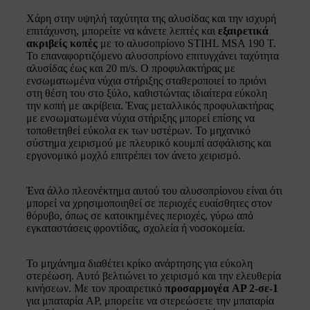
Χάρη στην υψηλή ταχύτητα της αλυσίδας και την ισχυρή
επιτάχυνση, μπορείτε να κάνετε λεπτές και
εξαιρετικά
ακριβείς κοπές
με το αλυσοπρίονο STIHL MSA 190 T.
Το επαναφορτιζόμενο αλυσοπρίονο επιτυγχάνει ταχύτητα
αλυσίδας έως και 20 m/s. Ο προφυλακτήρας με
ενσωματωμένα νύχια στήριξης σταθεροποιεί το πριόνι
στη θέση του στο ξύλο, καθιστώντας ιδιαίτερα εύκολη
την κοπή με ακρίβεια. Ένας μεταλλικός προφυλακτήρας
με ενσωματωμένα νύχια στήριξης μπορεί επίσης να
τοποθετηθεί εύκολα εκ των υστέρων. Το μηχανικό
σύστημα χειρισμού με πλευρικό κουμπί ασφάλισης και
εργονομικό μοχλό επιτρέπει τον άνετο χειρισμό.
Ένα άλλο πλεονέκτημα αυτού του αλυσοπρίονου είναι ότι
μπορεί να χρησιμοποιηθεί σε περιοχές ευαίσθητες στον
θόρυβο, όπως σε κατοικημένες περιοχές, γύρω από
εγκαταστάσεις φροντίδας, σχολεία ή νοσοκομεία.
Το μηχάνημα διαθέτει κρίκο ανάρτησης για εύκολη
στερέωση. Αυτό βελτιώνει το χειρισμό και την ελευθερία
κινήσεων. Με τον προαιρετικό
προσαρμογέα AP 2-σε-1
για μπαταρία AP, μπορείτε να στερεώσετε την μπαταρία