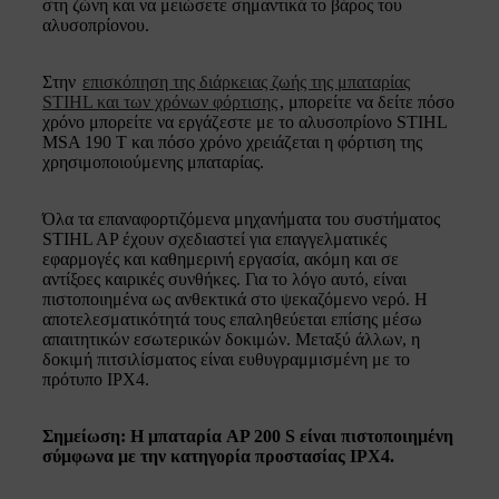
στη ζώνη και να μειώσετε σημαντικά το βάρος του
αλυσοπρίονου.
Στην
επισκόπηση της διάρκειας ζωής της μπαταρίας
STIHL και των χρόνων φόρτισης
, μπορείτε να δείτε πόσο
χρόνο μπορείτε να εργάζεστε με το αλυσοπρίονο STIHL
MSA 190 T και πόσο χρόνο χρειάζεται η φόρτιση της
χρησιμοποιούμενης μπαταρίας.
Όλα τα επαναφορτιζόμενα μηχανήματα του συστήματος
STIHL AP έχουν σχεδιαστεί για επαγγελματικές
εφαρμογές και καθημερινή εργασία, ακόμη και σε
αντίξοες καιρικές συνθήκες. Για το λόγο αυτό, είναι
πιστοποιημένα ως ανθεκτικά στο ψεκαζόμενο νερό. Η
αποτελεσματικότητά τους επαληθεύεται επίσης μέσω
απαιτητικών εσωτερικών δοκιμών. Μεταξύ άλλων, η
δοκιμή πιτσιλίσματος είναι ευθυγραμμισμένη με το
πρότυπο IPX4.
Σημείωση: Η μπαταρία AP 200 S είναι πιστοποιημένη
σύμφωνα με την κατηγορία προστασίας IPX4.