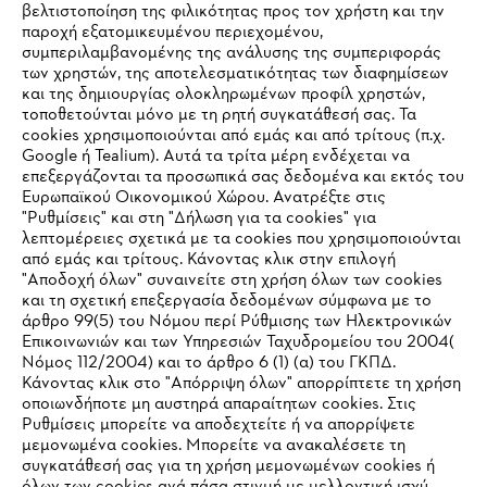
βελτιστοποίηση της φιλικότητας προς τον χρήστη και την
παροχή εξατομικευμένου περιεχομένου,
συμπεριλαμβανομένης της ανάλυσης της συμπεριφοράς
των χρηστών, της αποτελεσματικότητας των διαφημίσεων
και της δημιουργίας ολοκληρωμένων προφίλ χρηστών,
τοποθετούνται μόνο με τη ρητή συγκατάθεσή σας. Τα
cookies χρησιμοποιούνται από εμάς και από τρίτους (π.χ.
Google ή Tealium). Αυτά τα τρίτα μέρη ενδέχεται να
επεξεργάζονται τα προσωπικά σας δεδομένα και εκτός του
Ευρωπαϊκού Οικονομικού Χώρου. Ανατρέξτε στις
"Ρυθμίσεις" και στη "Δήλωση για τα cookies" για
λεπτομέρειες σχετικά με τα cookies που χρησιμοποιούνται
από εμάς και τρίτους. Κάνοντας κλικ στην επιλογή
"Αποδοχή όλων" συναινείτε στη χρήση όλων των cookies
και τη σχετική επεξεργασία δεδομένων σύμφωνα με το
άρθρο 99(5) του Νόμου περί Ρύθμισης των Ηλεκτρονικών
Επικοινωνιών και των Υπηρεσιών Ταχυδρομείου του 2004(
IHR BROWSER WIRD NICHT
Νόμος 112/2004) και το άρθρο 6 (1) (α) του ΓΚΠΔ.
Κάνοντας κλικ στο "Απόρριψη όλων" απορρίπτετε τη χρήση
UNTERSTÜTZT
οποιωνδήποτε μη αυστηρά απαραίτητων cookies. Στις
Ρυθμίσεις μπορείτε να αποδεχτείτε ή να απορρίψετε
μεμονωμένα cookies. Μπορείτε να ανακαλέσετε τη
Sie nutzen einen Browser, den wir noch nicht unterstützen. Für
συγκατάθεσή σας για τη χρήση μεμονωμένων cookies ή
eine optimale Nutzung unserer Seite empfehlen wir Ihnen, zu