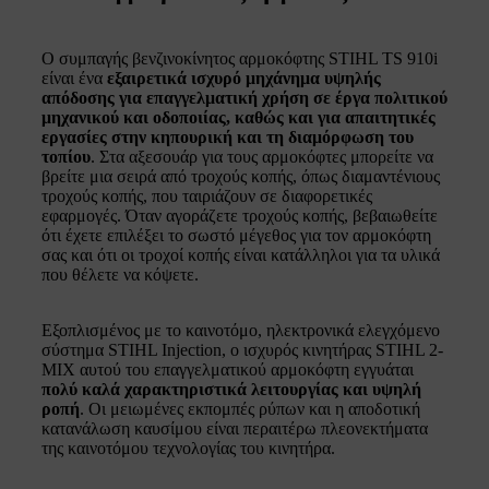
Ο συμπαγής βενζινοκίνητος αρμοκόφτης STIHL TS 910i
είναι ένα
εξαιρετικά ισχυρό μηχάνημα υψηλής
απόδοσης για επαγγελματική χρήση σε έργα πολιτικού
μηχανικού και οδοποιίας, καθώς και για απαιτητικές
εργασίες στην κηπουρική και τη διαμόρφωση του
τοπίου
. Στα αξεσουάρ για τους αρμοκόφτες μπορείτε να
βρείτε μια σειρά από τροχούς κοπής, όπως διαμαντένιους
τροχούς κοπής, που ταιριάζουν σε διαφορετικές
εφαρμογές. Όταν αγοράζετε τροχούς κοπής, βεβαιωθείτε
ότι έχετε επιλέξει το σωστό μέγεθος για τον αρμοκόφτη
σας και ότι οι τροχοί κοπής είναι κατάλληλοι για τα υλικά
που θέλετε να κόψετε.
Εξοπλισμένος με το καινοτόμο, ηλεκτρονικά ελεγχόμενο
σύστημα STIHL Injection, ο ισχυρός κινητήρας STIHL 2-
MIX αυτού του επαγγελματικού αρμοκόφτη εγγυάται
πολύ καλά χαρακτηριστικά λειτουργίας και υψηλή
ροπή
. Οι μειωμένες εκπομπές ρύπων και η αποδοτική
κατανάλωση καυσίμου είναι περαιτέρω πλεονεκτήματα
της καινοτόμου τεχνολογίας του κινητήρα.