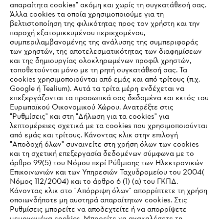
#STIHL
απαραίτητα cookies" ακόμη και χωρίς τη συγκατάθεσή σας.
Άλλα cookies τα οποία χρησιμοποιούμε για τη
βελτιστοποίηση της φιλικότητας προς τον χρήστη και την
παροχή εξατομικευμένου περιεχομένου,
συμπεριλαμβανομένης της ανάλυσης της συμπεριφοράς
των χρηστών, της αποτελεσματικότητας των διαφημίσεων
και της δημιουργίας ολοκληρωμένων προφίλ χρηστών,
τοποθετούνται μόνο με τη ρητή συγκατάθεσή σας. Τα
cookies χρησιμοποιούνται από εμάς και από τρίτους (π.χ.
Εταιρεία
Google ή Tealium). Αυτά τα τρίτα μέρη ενδέχεται να
επεξεργάζονται τα προσωπικά σας δεδομένα και εκτός του
Ευρωπαϊκού Οικονομικού Χώρου. Ανατρέξτε στις
"Ρυθμίσεις" και στη "Δήλωση για τα cookies" για
STIHL Συχνές ερωτήσεις
λεπτομέρειες σχετικά με τα cookies που χρησιμοποιούνται
από εμάς και τρίτους. Κάνοντας κλικ στην επιλογή
"Αποδοχή όλων" συναινείτε στη χρήση όλων των cookies
και τη σχετική επεξεργασία δεδομένων σύμφωνα με το
άρθρο 99(5) του Νόμου περί Ρύθμισης των Ηλεκτρονικών
Service
Επικοινωνιών και των Υπηρεσιών Ταχυδρομείου του 2004(
IHR BROWSER WIRD NICHT
Νόμος 112/2004) και το άρθρο 6 (1) (α) του ΓΚΠΔ.
Κάνοντας κλικ στο "Απόρριψη όλων" απορρίπτετε τη χρήση
UNTERSTÜTZT
οποιωνδήποτε μη αυστηρά απαραίτητων cookies. Στις
Ρυθμίσεις μπορείτε να αποδεχτείτε ή να απορρίψετε