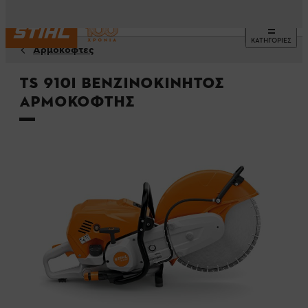
ΚΑΤΗΓΟΡΙΕΣ
Αρμοκόφτες
TS 910i Βενζινοκίνητος
αρμοκόφτης