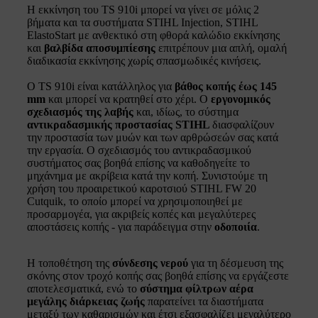
Η εκκίνηση του TS 910i μπορεί να γίνει σε μόλις 2
βήματα και τα συστήματα STIHL Injection, STIHL
ElastoStart με ανθεκτικό στη φθορά καλώδιο εκκίνησης
και
βαλβίδα αποσυμπίεσης
επιτρέπουν μια απλή, ομαλή
διαδικασία εκκίνησης χωρίς σπασμωδικές κινήσεις.
Ο TS 910i είναι κατάλληλος για
βάθος κοπής έως 145
mm
και μπορεί να κρατηθεί στο χέρι. Ο
εργονομικός
σχεδιασμός της λαβής
και, ιδίως, το σύστημα
αντικραδασμικής προστασίας STIHL
διασφαλίζουν
την προστασία των μυών και των αρθρώσεών σας κατά
την εργασία. Ο σχεδιασμός του αντικραδασμικού
συστήματος σας βοηθά επίσης να καθοδηγείτε το
μηχάνημα με ακρίβεια κατά την κοπή. Συνιστούμε τη
χρήση του προαιρετικού καροτσιού STIHL FW 20
Cutquik, το οποίο μπορεί να χρησιμοποιηθεί με
προσαρμογέα, για ακριβείς κοπές και μεγαλύτερες
αποστάσεις κοπής - για παράδειγμα στην
οδοποιία
.
Η τοποθέτηση της
σύνδεσης νερού
για τη δέσμευση της
σκόνης στον τροχό κοπής σας βοηθά επίσης να εργάζεστε
αποτελεσματικά, ενώ το
σύστημα φίλτρων αέρα
μεγάλης διάρκειας ζωής
παρατείνει τα διαστήματα
μεταξύ των καθαρισμών και έτσι εξασφαλίζει μεγαλύτερο