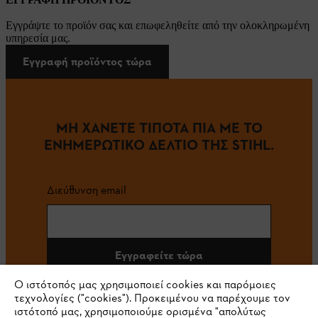
Εγγράψτε το προϊόν σας και επωφεληθείτε από την ολοκληρωμένη
υπηρεσία μας.
Εγγραφή προϊόντος τώρα
ΜΗ ΧΑΝΕΤΕ ΤΙΠΟΤΑ ΠΙΑ ΜΕ ΤΟ
ΕΝΗΜΕΡΩΤΙΚΟ ΔΕΛΤΙΟ ΤΗΣ STIHL.
Διεύθυνση email
Εγγραφείτε τώρα
Ο ιστότοπός μας χρησιμοποιεί cookies και παρόμοιες
τεχνολογίες ("cookies"). Προκειμένου να παρέχουμε τον
ιστότοπό μας, χρησιμοποιούμε ορισμένα "απολύτως