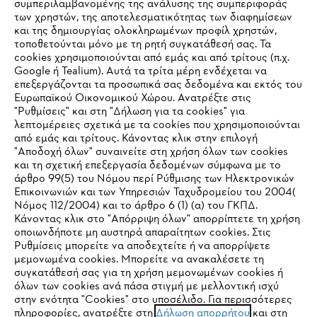
συμπεριλαμβανομένης της ανάλυσης της συμπεριφοράς
των χρηστών, της αποτελεσματικότητας των διαφημίσεων
και της δημιουργίας ολοκληρωμένων προφίλ χρηστών,
τοποθετούνται μόνο με τη ρητή συγκατάθεσή σας. Τα
cookies χρησιμοποιούνται από εμάς και από τρίτους (π.χ.
Google ή Tealium). Αυτά τα τρίτα μέρη ενδέχεται να
επεξεργάζονται τα προσωπικά σας δεδομένα και εκτός του
Ευρωπαϊκού Οικονομικού Χώρου. Ανατρέξτε στις
"Ρυθμίσεις" και στη "Δήλωση για τα cookies" για
λεπτομέρειες σχετικά με τα cookies που χρησιμοποιούνται
από εμάς και τρίτους. Κάνοντας κλικ στην επιλογή
"Αποδοχή όλων" συναινείτε στη χρήση όλων των cookies
και τη σχετική επεξεργασία δεδομένων σύμφωνα με το
άρθρο 99(5) του Νόμου περί Ρύθμισης των Ηλεκτρονικών
Επικοινωνιών και των Υπηρεσιών Ταχυδρομείου του 2004(
IHR BROWSER WIRD NICHT
Νόμος 112/2004) και το άρθρο 6 (1) (α) του ΓΚΠΔ.
Κάνοντας κλικ στο "Απόρριψη όλων" απορρίπτετε τη χρήση
UNTERSTÜTZT
οποιωνδήποτε μη αυστηρά απαραίτητων cookies. Στις
Ρυθμίσεις μπορείτε να αποδεχτείτε ή να απορρίψετε
μεμονωμένα cookies. Μπορείτε να ανακαλέσετε τη
Sie nutzen einen Browser, den wir noch nicht unterstützen. Für
συγκατάθεσή σας για τη χρήση μεμονωμένων cookies ή
eine optimale Nutzung unserer Seite empfehlen wir Ihnen, zu
όλων των cookies ανά πάσα στιγμή με μελλοντική ισχύ
στην ενότητα "Cookies" στο υποσέλιδο. Για περισσότερες
einem der folgenden Browser zu wechseln:
πληροφορίες, ανατρέξτε στη
Δήλωση απορρήτου
και στη