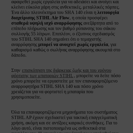
αφαιρεθεί χωρίς εργαλεία για να αδειάσει και ανοίγει και
κλείνει εύκολα χάρη στις ανθεκτικές, μεταλλικές πόρπες.
Ένα άλλο πλεονέκτημα του SHA 140 είναι η
λειτουργία
διαχείρισης STIHL Air Flow
, η οποία προσφέρει
σταθερά υψηλή ισχύ αναρρόφησης
ανεξάρτητα από το
επίπεδο πλήρωσης και τον βαθμό ρύπανσης του σάκου
συλλογής 55 λίτρων. Επιπλέον, ο έξυπνος σχεδιασμός
του STIHL SHA 140 σημαίνει ότι ο τεμαχιστής
αναρρόφησης
μπορεί να ανοιχτεί χωρίς εργαλεία
, για
καθαρισμό καθώς ο σωλήνας αναρρόφησης ακουμπά στο
δάπεδο.
Στην
επισκόπηση της διάρκειας ζωής και του χρόνου
φόρτισης των μπαταριών STIHL
, μπορείτε να δείτε πόσο
χρόνο μπορείτε να εργαστείτε με τον επαναφορτιζόμενο
αναρροφητήρα STIHL SHA 140 και πόσο χρόνο
χρειάζεται για να φορτιστεί η μπαταρία που
χρησιμοποιείτε.
Όλα τα επαναφορτιζόμενα μηχανήματα του συστήματος
STIHL AP έχουν σχεδιαστεί για τακτική επαγγελματική
χρήση, ακόμη και σε αντίξοες καιρικές συνθήκες. Για το
λόγο αυτό, είναι πιστοποιημένα ως ανθεκτικά στα