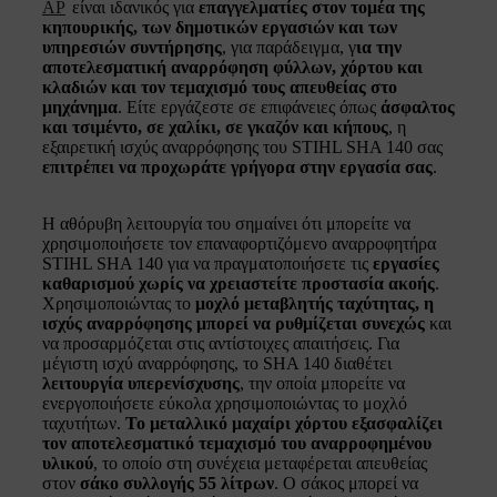
AP
είναι ιδανικός για
επαγγελματίες στον τομέα της
κηπουρικής, των δημοτικών εργασιών και των
υπηρεσιών συντήρησης
, για παράδειγμα, γ
ια την
αποτελεσματική αναρρόφηση φύλλων, χόρτου και
κλαδιών και τον τεμαχισμό τους απευθείας στο
μηχάνημα
. Είτε εργάζεστε σε επιφάνειες όπως
άσφαλτος
και τσιμέντο, σε χαλίκι, σε γκαζόν και κήπους
, η
εξαιρετική ισχύς αναρρόφησης του STIHL SHA 140 σας
επιτρέπει να προχωράτε γρήγορα στην εργασία σας
.
Η αθόρυβη λειτουργία του σημαίνει ότι μπορείτε να
χρησιμοποιήσετε τον επαναφορτιζόμενο αναρροφητήρα
STIHL SHA 140 για να πραγματοποιήσετε τις
εργασίες
καθαρισμού χωρίς να χρειαστείτε προστασία ακοής
.
Χρησιμοποιώντας το
μοχλό μεταβλητής ταχύτητας, η
ισχύς αναρρόφησης μπορεί να ρυθμίζεται συνεχώς
και
να προσαρμόζεται στις αντίστοιχες απαιτήσεις. Για
μέγιστη ισχύ αναρρόφησης, το SHA 140 διαθέτει
λειτουργία υπερενίσχυσης
, την οποία μπορείτε να
ενεργοποιήσετε εύκολα χρησιμοποιώντας το μοχλό
ταχυτήτων.
Το μεταλλικό μαχαίρι χόρτου εξασφαλίζει
τον αποτελεσματικό τεμαχισμό του αναρροφημένου
υλικού
, το οποίο στη συνέχεια μεταφέρεται απευθείας
στον
σάκο συλλογής 55 λίτρων
. Ο σάκος μπορεί να