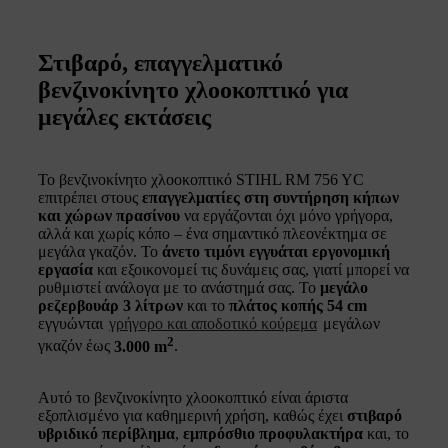
Στιβαρό, επαγγελματικό
βενζινοκίνητο χλοοκοπτικό για
μεγάλες εκτάσεις
Το βενζινοκίνητο χλοοκοπτικό STIHL RM 756 YC
επιτρέπει στους
επαγγελματίες στη συντήρηση κήπων
και χώρων πρασίνου
να εργάζονται όχι μόνο γρήγορα,
αλλά και χωρίς κόπο – ένα σημαντικό πλεονέκτημα σε
μεγάλα γκαζόν. Το
άνετο τιμόνι εγγυάται εργονομική
εργασία
και εξοικονομεί τις δυνάμεις σας, γιατί μπορεί να
ρυθμιστεί ανάλογα με το ανάστημά σας. Το
μεγάλο
ρεζερβουάρ 3 λίτρων
και το
πλάτος κοπής 54 cm
εγγυώνται
γρήγορο και αποδοτικό κούρεμα
μεγάλων
2
γκαζόν έως
3.000 m
.
Αυτό το βενζινοκίνητο χλοοκοπτικό είναι άριστα
εξοπλισμένο για καθημερινή χρήση, καθώς έχει
στιβαρό
υβριδικό περίβλημα
,
εμπρόσθιο προφυλακτήρα
και, το