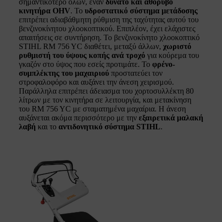
σημαντικότερο όλων, έναν
δυνατό και αθόρυβο
κινητήρα OHV
. Το
υδροστατικό σύστημα μετάδοσης
επιτρέπει αδιαβάθμητη ρύθμιση της ταχύτητας αυτού του
βενζινοκίνητου χλοοκοπτικού. Επιπλέον, έχει ελάχιστες
απαιτήσεις σε συντήρηση. Το βενζινοκίνητο χλοοκοπτικό
STIHL RM 756 YC διαθέτει, μεταξύ άλλων,
χωριστό
ρυθμιστή του ύψους κοπής ανά τροχό
για κούρεμα του
γκαζόν στο ύψος που εσείς προτιμάτε. Το
φρένο-
συμπλέκτης του μαχαιριού
προστατεύει τον
στροφαλοφόρο και αυξάνει την άνεση χειρισμού.
Παράλληλα επιτρέπει άδειασμα του χορτοσυλλέκτη 80
λίτρων με τον κινητήρα σε λειτουργία, και μετακίνηση
του RM 756 YC με σταματημένα μαχαίρια. Η άνεση
αυξάνεται ακόμα περισσότερο με την
εξαιρετικά μαλακή
λαβή
και το
αντιδονητικό σύστημα STIHL
.