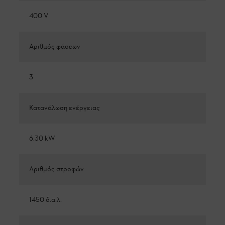
400 V
Αριθμός φάσεων
3
Κατανάλωση ενέργειας
6.30 kW
Αριθμός στροφών
1450 δ.α.λ.