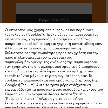
Εγγραφείτε τώρα
Ο ιστότοπός μας χρησιμοποιεί cookies και παρόμοιες
τεχνολογίες ("cookies"). Προκειμένου να παρέχουμε τον
ιστότοπό μας, χρησιμοποιούμε ορισμένα "απολύτως
#STIHL
απαραίτητα cookies" ακόμη και χωρίς τη συγκατάθεσή σας.
Άλλα cookies τα οποία χρησιμοποιούμε για τη
βελτιστοποίηση της φιλικότητας προς τον χρήστη και την
παροχή εξατομικευμένου περιεχομένου,
συμπεριλαμβανομένης της ανάλυσης της συμπεριφοράς
των χρηστών, της αποτελεσματικότητας των διαφημίσεων
και της δημιουργίας ολοκληρωμένων προφίλ χρηστών,
τοποθετούνται μόνο με τη ρητή συγκατάθεσή σας. Τα
cookies χρησιμοποιούνται από εμάς και από τρίτους (π.χ.
Εταιρεία
Google ή Tealium). Αυτά τα τρίτα μέρη ενδέχεται να
επεξεργάζονται τα προσωπικά σας δεδομένα και εκτός του
Ευρωπαϊκού Οικονομικού Χώρου. Ανατρέξτε στις
"Ρυθμίσεις" και στη "Δήλωση για τα cookies" για
λεπτομέρειες σχετικά με τα cookies που χρησιμοποιούνται
STIHL Συχνές ερωτήσεις