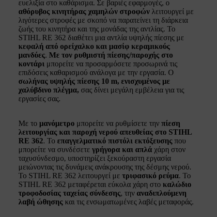
ευελιξία στο καθάρισμα. Σε βαριές εφαρμογές, ο
αθόρυβος κινητήρας χαμηλών στροφών
λειτουργεί με
λιγότερες στροφές με σκοπό να παρατείνει τη διάρκεια
ζωής του κινητήρα και της μονάδας της αντλίας. Το
STIHL RE 362 διαθέτει μια αντλία υψηλής πίεσης με
κεφαλή από ορείχαλκο και μασίφ κεραμικούς
μανδύες
.
Με τον ρυθμιστή πίεσης/παροχής στο
κοντάρι
μπορείτε να προσαρμόσετε προσωρινά τις
επιδόσεις καθαρισμού ανάλογα με την εργασία. Ο
σωλήνας υψηλής πίεσης 10 m, ενισχυμένος με
χαλύβδινο πλέγμα,
σας δίνει μεγάλη εμβέλεια για τις
εργασίες σας.
Με το
μανόμετρο
μπορείτε να ρυθμίσετε την
πίεση
λειτουργίας και παροχή νερού απευθείας στο STIHL
RE 362
. Το
επαγγελματικό πιστόλι εκτόξευσης
που
μπορείτε να συνδέσετε
γρήγορα και απλά
χάρη στον
ταχυσύνδεσμο, υποστηρίζει ξεκούραστη εργασία
μειώνοντας τις δυνάμεις ανάκρουσης της δέσμης νερού.
Το STIHL RE 362 λειτουργεί με
τριφασικό ρεύμα
. Το
STIHL RE 362 μεταφέρεται εύκολα χάρη στο
καλώδιο
τροφοδοσίας ταχείας σύνδεσης
, την
αναδιπλούμενη
λαβή ώθησης
και τις ενσωματωμένες λαβές μεταφοράς.