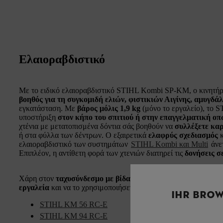
Ελαιοραβδιστικό
Με το ειδικό ελαιοραβδιστικό STIHL Kombi SP-KM, ο κινητή
βοηθός για τη συγκομιδή ελιών, φιστικιών Αιγίνης, αμυγδ
εγκατάσταση. Με
βάρος μόλις 1,9 kg
(μόνο το εργαλείο), το
υποστήριξη
στον κήπο του σπιτιού ή στην επαγγελματική ο
χτένια με μετατοπισμένα δόντια σάς βοηθούν να
συλλέξετε κα
ή στα φύλλα των δέντρων. Ο εξαιρετικά
ελαφρύς σχεδιασμός
κ
ελαιοραβδιστικό των συστημάτων
STIHL Kombi και Multi
άνε
Επιπλέον, η αντίθετη φορά των χτενιών διατηρεί τις
δονήσεις σ
Χάρη στον
ταχυσύνδεσμο με βίδα σύσφιξης
, μπορείτε να πρ
εργαλεία
και να το χρησιμοποιήσετε ευέλικτα σε έναν από τους
IHR BROW
STIHL KM 56 RC-E
STIHL KM 94 RC-E