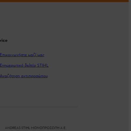
vice
Επικοινωνήστε μαζί μας
Ενημερωτικό δελτίο STIHL
Αναζήτηση αντιπροσώπου
ANDREAS STIHL ΜΟΝΟΠΡΟΣΩΠΗ Α.Ε.