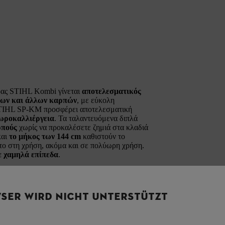
ρας STIHL Kombi γίνεται
αποτελεσματικός
άλων και άλλων καρπών
, με εύκολη
 STIHL SP-KM προσφέρει αποτελεσματική
πωροκαλλιέργεια
. Τα ταλαντευόμενα διπλά
ρπούς
χωρίς να προκαλέσετε ζημιά στα κλαδιά
αι
το μήκος των 144 cm
καθιστούν το
το στη χρήση, ακόμα και σε πολύωρη χρήση.
ε χαμηλά επίπεδα
.
οσαρμόσετε το εργαλείο SP-KM
χωρίς
 εξής δυνατούς κινητήρες Kombi:
SER WIRD NICHT UNTERSTÜTZT