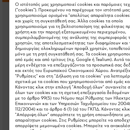
Ο ιστότοπός μας χρησιμοποιεί cookies και παρόμοιες τε
("cookies"). Προκειμένου να παρέχουμε τον ιστότοπό μας
χρησιμοποιούμε ορισμένα "απολύτως απαραίτητα cookies
και χωρίς τη συγκατάθεσή σας. Άλλα cookies τα οποία
χρησιμοποιούμε για τη βελτιστοποίηση της φιλικότητας π
χρήστη και την παροχή εξατομικευμένου περιεχομένου,
συμπεριλαμβανομένης της ανάλυσης της συμπεριφοράς 
Εταιρεία
χρηστών, της αποτελεσματικότητας των διαφημίσεων και 
δημιουργίας ολοκληρωμένων προφίλ χρηστών, τοποθετού
μόνο με τη ρητή συγκατάθεσή σας. Τα cookies χρησιμοπο
Σχετικά με εμάς
από εμάς και από τρίτους (π.χ. Google ή Tealium). Αυτά τα
Λήψη καταλόγου
μέρη ενδέχεται να επεξεργάζονται τα προσωπικά σας δ
και εκτός του Ευρωπαϊκού Οικονομικού Χώρου. Ανατρέξτε
Γραμμή ακεραιότητας STIHL
"Ρυθμίσεις" και στη "Δήλωση για τα cookies" για λεπτομέρ
σχετικά με τα cookies που χρησιμοποιούνται από εμάς και
Κάνοντας κλικ στην επιλογή "Αποδοχή όλων" συναινείτε 
όλων των cookies και τη σχετική επεξεργασία δεδομένω
με το άρθρο 99(5) του Νόμου περί Ρύθμισης των Ηλεκτρ
Επικοινωνιών και των Υπηρεσιών Ταχυδρομείου του 2004
112/2004) και το άρθρο 6 (1) (α) του ΓΚΠΔ. Κάνοντας κλι
"Απόρριψη όλων" απορρίπτετε τη χρήση οποιωνδήποτε μ
απαραίτητων cookies. Στις Ρυθμίσεις μπορείτε να αποδεχτ
απορρίψετε μεμονωμένα cookies. Μπορείτε να ανακαλέσ