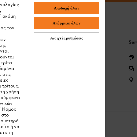
χνολογίες
Αποδοχή όλων
,
" ακόμη
Απόρριψη όλων
ρος τον
Ανοιχτές ρυθμίσεις
των
STIHL Συχνές ερωτήσεις
Ser
της
νται
ιούνται
Καταχώρηση προϊόντος
 τρίτα
Ερωτήσεις για την γκάμα των προϊόντων
εδομένα
 στις
Μπαταρίες και ηλεκτρικός εξοπλισμός
ειες
 τρίτους.
Εγχειρίδια προϊοντων
στη χρήση
ν σύμφωνα
ονικών
( Νόμος
κ στο
η αυστηρά
είτε ή να
ετε τη