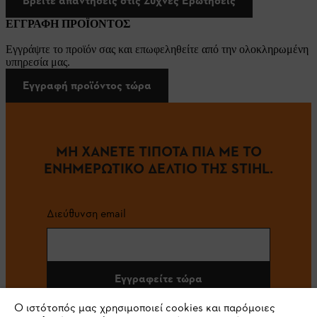
Βρείτε απαντήσεις στις Συχνές Ερωτήσεις
ΕΓΓΡΑΦΗ ΠΡΟΪΟΝΤΟΣ
Εγγράψτε το προϊόν σας και επωφεληθείτε από την ολοκληρωμένη
υπηρεσία μας.
Εγγραφή προϊόντος τώρα
ΜΗ ΧΑΝΕΤΕ ΤΙΠΟΤΑ ΠΙΑ ΜΕ ΤΟ
ΕΝΗΜΕΡΩΤΙΚΟ ΔΕΛΤΙΟ ΤΗΣ STIHL.
Διεύθυνση email
Εγγραφείτε τώρα
Ο ιστότοπός μας χρησιμοποιεί cookies και παρόμοιες