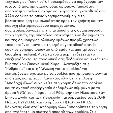
τεχνολογίες ("cookies"). Προκειμένου να παρέχουμε τον
ιστότοπό μας, χρησιμοποιούμε ορισμένα "απολύτως
#STIHL
απαραίτητα cookies" ακόμη και χωρίς τη συγκατάθεσή σας.
Άλλα cookies τα οποία χρησιμοποιούμε για τη
βελτιστοποίηση της φιλικότητας προς τον χρήστη και την
παροχή εξατομικευμένου περιεχομένου,
συμπεριλαμβανομένης της ανάλυσης της συμπεριφοράς
των χρηστών, της αποτελεσματικότητας των διαφημίσεων
και της δημιουργίας ολοκληρωμένων προφίλ χρηστών,
τοποθετούνται μόνο με τη ρητή συγκατάθεσή σας. Τα
cookies χρησιμοποιούνται από εμάς και από τρίτους (π.χ.
Εταιρεία
Google ή Tealium). Αυτά τα τρίτα μέρη ενδέχεται να
επεξεργάζονται τα προσωπικά σας δεδομένα και εκτός του
Ευρωπαϊκού Οικονομικού Χώρου. Ανατρέξτε στις
"Ρυθμίσεις" και στη "Δήλωση για τα cookies" για
STIHL Συχνές ερωτήσεις
λεπτομέρειες σχετικά με τα cookies που χρησιμοποιούνται
από εμάς και τρίτους. Κάνοντας κλικ στην επιλογή
"Αποδοχή όλων" συναινείτε στη χρήση όλων των cookies
και τη σχετική επεξεργασία δεδομένων σύμφωνα με το
άρθρο 99(5) του Νόμου περί Ρύθμισης των Ηλεκτρονικών
Service
Επικοινωνιών και των Υπηρεσιών Ταχυδρομείου του 2004(
IHR BROWSER WIRD NICHT
Νόμος 112/2004) και το άρθρο 6 (1) (α) του ΓΚΠΔ.
Κάνοντας κλικ στο "Απόρριψη όλων" απορρίπτετε τη χρήση
UNTERSTÜTZT
οποιωνδήποτε μη αυστηρά απαραίτητων cookies. Στις