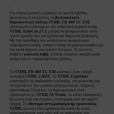
Για επαγγελματικές εργασίες σε ορεινά λιβάδια,
αμπελώνες ή οπωρώνες: το
βενζινοκίνητο
θαμνοκοπτικό πλάτης STIHL FR 460 TC-EM
,
εξοπλισμένο στάνταρ με την ανθεκτική κεφαλή κοπής
STIHL AutoCut 27-2
, μπορεί να αντιμετωπίσει τόσο
πυκνό γρασίδι όσο και ζιζάνια και θαμνώδη βλάστηση.
Με την προσθήκη του κατάλληλου προαιρετικού
εξαρτήματος κοπής, μπορεί επίσης να χρησιμοποιηθεί για
την κοπή θάμνων και λεπτών δέντρων. Το μοντέλο
διαθέτει
κυκλική λαβή
, η οποία επιτρέπει ακριβή κοπή
ακόμη και σε περιορισμένους χώρους.
Το
STIHL FR 460 TC-EM
αξιοποιεί έναν ισχυρό
κινητήρα
STIHL 2-MIX
. Το
STIHL ErgoStart
υποστηρίζει τη διαδικασία εκκίνησης, επιτρέποντάς σας
να ξεκινήσετε την εργασία γρήγορα και με ελάχιστη
προσπάθεια. Επιπλέον, το θαμνοκοπτικό είναι
εξοπλισμένο με
STIHL M-Tronic
, το οποίο εξασφαλίζει
βέλτιστη ισχύ και στροφές λειτουργίας από την πρώτη
στιγμή. Το
σύστημα αντικραδασμικής προστασίας
STIHL
μειώνει τους κραδασμούς κατά την κοπή,
προστατεύοντας τους μύες και τις αρθρώσεις του