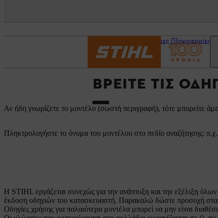
Αρχική σελίδα
Χρήσιμες Πληροφορίες
ΒΡΕΊΤΕ ΤΙΣ ΟΔΗ
Αν ήδη γνωρίζετε το μοντέλο (σωστή περιγραφή), τότε μπορείτε άμε
Πληκτρολογήστε το όνομα του μοντέλου στο πεδίο αναζήτησης: π.χ
Η STIHL εργάζεται συνεχώς για την ανάπτυξη και την εξέλιξη όλων 
έκδοση οδηγιών του κατασκευαστή. Παρακαλώ δώστε προσοχή στα 
Οδηγίες χρήσης για παλαιότερα μοντέλα μπορεί να μην είναι διαθέ
Οι γλώσσες που εμπεριέχονται στο φυλλάδιο εμφανίζονται σε (