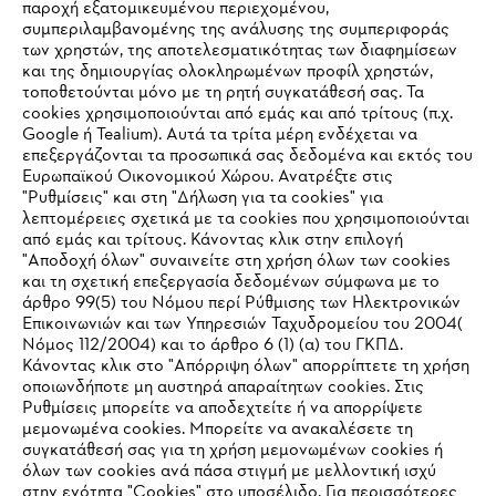
παροχή εξατομικευμένου περιεχομένου,
συμπεριλαμβανομένης της ανάλυσης της συμπεριφοράς
των χρηστών, της αποτελεσματικότητας των διαφημίσεων
και της δημιουργίας ολοκληρωμένων προφίλ χρηστών,
τοποθετούνται μόνο με τη ρητή συγκατάθεσή σας. Τα
cookies χρησιμοποιούνται από εμάς και από τρίτους (π.χ.
Εταιρεία
Google ή Tealium). Αυτά τα τρίτα μέρη ενδέχεται να
επεξεργάζονται τα προσωπικά σας δεδομένα και εκτός του
Ευρωπαϊκού Οικονομικού Χώρου. Ανατρέξτε στις
"Ρυθμίσεις" και στη "Δήλωση για τα cookies" για
λεπτομέρειες σχετικά με τα cookies που χρησιμοποιούνται
STIHL Συχνές ερωτήσεις
από εμάς και τρίτους. Κάνοντας κλικ στην επιλογή
"Αποδοχή όλων" συναινείτε στη χρήση όλων των cookies
και τη σχετική επεξεργασία δεδομένων σύμφωνα με το
άρθρο 99(5) του Νόμου περί Ρύθμισης των Ηλεκτρονικών
Service
Επικοινωνιών και των Υπηρεσιών Ταχυδρομείου του 2004(
IHR BROWSER WIRD NICHT
Νόμος 112/2004) και το άρθρο 6 (1) (α) του ΓΚΠΔ.
Κάνοντας κλικ στο "Απόρριψη όλων" απορρίπτετε τη χρήση
UNTERSTÜTZT
οποιωνδήποτε μη αυστηρά απαραίτητων cookies. Στις
Ρυθμίσεις μπορείτε να αποδεχτείτε ή να απορρίψετε
μεμονωμένα cookies. Μπορείτε να ανακαλέσετε τη
Πολιτική απορρήτου
Sie nutzen einen Browser, den wir noch nicht unterstützen. Für
Νομικό κείμενο
Cookies
συγκατάθεσή σας για τη χρήση μεμονωμένων cookies ή
eine optimale Nutzung unserer Seite empfehlen wir Ihnen, zu
όλων των cookies ανά πάσα στιγμή με μελλοντική ισχύ
στην ενότητα "Cookies" στο υποσέλιδο. Για περισσότερες
einem der folgenden Browser zu wechseln:
Νομικές πληροφορίες