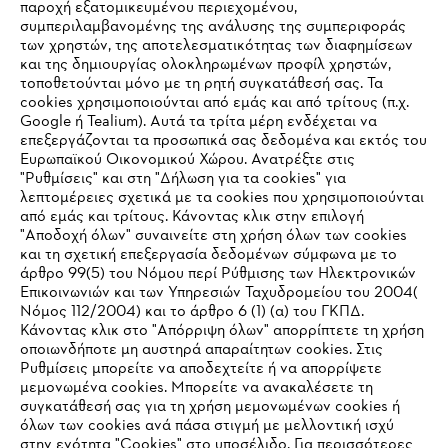
παροχή εξατομικευμένου περιεχομένου,
συμπεριλαμβανομένης της ανάλυσης της συμπεριφοράς
των χρηστών, της αποτελεσματικότητας των διαφημίσεων
και της δημιουργίας ολοκληρωμένων προφίλ χρηστών,
τοποθετούνται μόνο με τη ρητή συγκατάθεσή σας. Τα
cookies χρησιμοποιούνται από εμάς και από τρίτους (π.χ.
Εταιρεία
Google ή Tealium). Αυτά τα τρίτα μέρη ενδέχεται να
επεξεργάζονται τα προσωπικά σας δεδομένα και εκτός του
Ευρωπαϊκού Οικονομικού Χώρου. Ανατρέξτε στις
"Ρυθμίσεις" και στη "Δήλωση για τα cookies" για
λεπτομέρειες σχετικά με τα cookies που χρησιμοποιούνται
STIHL Συχνές ερωτήσεις
από εμάς και τρίτους. Κάνοντας κλικ στην επιλογή
"Αποδοχή όλων" συναινείτε στη χρήση όλων των cookies
και τη σχετική επεξεργασία δεδομένων σύμφωνα με το
άρθρο 99(5) του Νόμου περί Ρύθμισης των Ηλεκτρονικών
Service
Επικοινωνιών και των Υπηρεσιών Ταχυδρομείου του 2004(
IHR BROWSER WIRD NICHT
Νόμος 112/2004) και το άρθρο 6 (1) (α) του ΓΚΠΔ.
Κάνοντας κλικ στο "Απόρριψη όλων" απορρίπτετε τη χρήση
UNTERSTÜTZT
οποιωνδήποτε μη αυστηρά απαραίτητων cookies. Στις
Ρυθμίσεις μπορείτε να αποδεχτείτε ή να απορρίψετε
μεμονωμένα cookies. Μπορείτε να ανακαλέσετε τη
Πολιτική απορρήτου
Sie nutzen einen Browser, den wir noch nicht unterstützen. Für
Νομικό κείμενο
Cookies
συγκατάθεσή σας για τη χρήση μεμονωμένων cookies ή
eine optimale Nutzung unserer Seite empfehlen wir Ihnen, zu
όλων των cookies ανά πάσα στιγμή με μελλοντική ισχύ
στην ενότητα "Cookies" στο υποσέλιδο. Για περισσότερες
einem der folgenden Browser zu wechseln:
Νομικές πληροφορίες