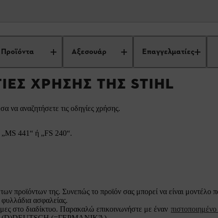
Βρείτε τις οδηγίες χρήσης της STIHL
Προϊόντα
Αξεσουάρ
Επαγγελματίες
ΓΊΕΣ ΧΡΉΣΗΣ ΤΗΣ STIHL
σα να αναζητήσετε τις οδηγίες χρήσης.
. „MS 441“ ή „FS 240“.
των προϊόντων της. Συνεπώς το προϊόν σας μπορεί να είναι μοντέλο 
φυλλάδια ασφαλείας.
σιμες στο διαδίκτυο. Παρακαλώ επικοινωνήστε με έναν
πιστοποιημέν
), πχ. (D)DEUTSCH (=ΓΕΡΜΑΝΙΚΆ).