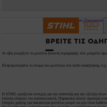
Αρχική σελίδα
Χρήσιμες Πληροφορίες
ΒΡΕΊΤΕ ΤΙΣ ΟΔΗ
Αν ήδη γνωρίζετε το μοντέλο (σωστή περιγραφή), τότε μπορείτε άμε
Πληκτρολογήστε το όνομα του μοντέλου στο πεδίο αναζήτησης: π.χ
Η STIHL εργάζεται συνεχώς για την ανάπτυξη και την εξέλιξη όλων 
έκδοση οδηγιών του κατασκευαστή. Παρακαλώ δώστε προσοχή στα 
Οδηγίες χρήσης για παλαιότερα μοντέλα μπορεί να μην είναι διαθέ
Οι γλώσσες που εμπεριέχονται στο φυλλάδιο εμφανίζονται σε (