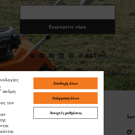
Εγγραφείτε τώρα
#STIHL
χνολογίες
Αποδοχή όλων
,
" ακόμη
Απόρριψη όλων
ρος τον
Ανοιχτές ρυθμίσεις
των
STIHL Συχνές ερωτήσεις
Ser
της
νται
ιούνται
Καταχώρηση προϊόντος