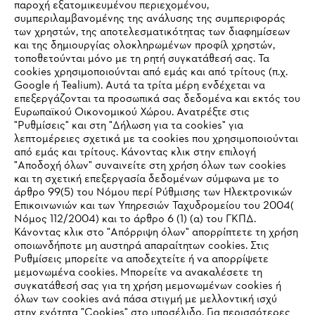
παροχή εξατομικευμένου περιεχομένου,
συμπεριλαμβανομένης της ανάλυσης της συμπεριφοράς
των χρηστών, της αποτελεσματικότητας των διαφημίσεων
και της δημιουργίας ολοκληρωμένων προφίλ χρηστών,
τοποθετούνται μόνο με τη ρητή συγκατάθεσή σας. Τα
cookies χρησιμοποιούνται από εμάς και από τρίτους (π.χ.
Εταιρεία
Google ή Tealium). Αυτά τα τρίτα μέρη ενδέχεται να
επεξεργάζονται τα προσωπικά σας δεδομένα και εκτός του
Ευρωπαϊκού Οικονομικού Χώρου. Ανατρέξτε στις
"Ρυθμίσεις" και στη "Δήλωση για τα cookies" για
λεπτομέρειες σχετικά με τα cookies που χρησιμοποιούνται
STIHL Συχνές ερωτήσεις
από εμάς και τρίτους. Κάνοντας κλικ στην επιλογή
"Αποδοχή όλων" συναινείτε στη χρήση όλων των cookies
και τη σχετική επεξεργασία δεδομένων σύμφωνα με το
άρθρο 99(5) του Νόμου περί Ρύθμισης των Ηλεκτρονικών
Service
Επικοινωνιών και των Υπηρεσιών Ταχυδρομείου του 2004(
IHR BROWSER WIRD NICHT
Νόμος 112/2004) και το άρθρο 6 (1) (α) του ΓΚΠΔ.
Κάνοντας κλικ στο "Απόρριψη όλων" απορρίπτετε τη χρήση
UNTERSTÜTZT
οποιωνδήποτε μη αυστηρά απαραίτητων cookies. Στις
Ρυθμίσεις μπορείτε να αποδεχτείτε ή να απορρίψετε
μεμονωμένα cookies. Μπορείτε να ανακαλέσετε τη
Πολιτική απορρήτου
Sie nutzen einen Browser, den wir noch nicht unterstützen. Für
Νομικό κείμενο
Cookies
συγκατάθεσή σας για τη χρήση μεμονωμένων cookies ή
eine optimale Nutzung unserer Seite empfehlen wir Ihnen, zu
όλων των cookies ανά πάσα στιγμή με μελλοντική ισχύ
στην ενότητα "Cookies" στο υποσέλιδο. Για περισσότερες
einem der folgenden Browser zu wechseln:
Νομικές πληροφορίες