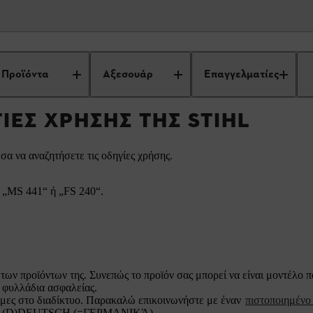
Βρείτε τις οδηγίες χρήσης της STIHL
Προϊόντα
Αξεσουάρ
Επαγγελματίες
ΓΊΕΣ ΧΡΉΣΗΣ ΤΗΣ STIHL
σα να αναζητήσετε τις οδηγίες χρήσης.
. „MS 441“ ή „FS 240“.
των προϊόντων της. Συνεπώς το προϊόν σας μπορεί να είναι μοντέλο 
φυλλάδια ασφαλείας.
σιμες στο διαδίκτυο. Παρακαλώ επικοινωνήστε με έναν
πιστοποιημέν
), πχ. (D)DEUTSCH (=ΓΕΡΜΑΝΙΚΆ).