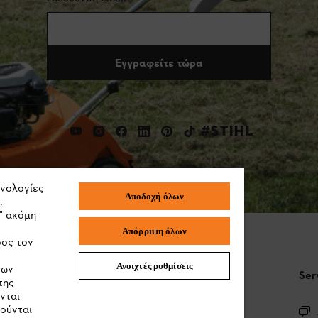
Εγγραφείτε τώρα
#STIHL
χνολογίες
Αποδοχή όλων
,
" ακόμη
Απόρριψη όλων
ρος τον
Ανοιχτές ρυθμίσεις
των
STIHL Συχνές ερωτήσεις
Ser
της
νται
ιούνται
Καταχώρηση προϊόντος