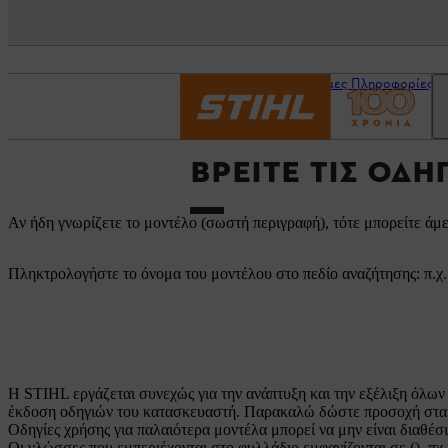
Αρχική σελίδα
Χρήσιμες Πληροφορίες
ΒΡΕΊΤΕ ΤΙΣ ΟΔΗ
Αν ήδη γνωρίζετε το μοντέλο (σωστή περιγραφή), τότε μπορείτε άμε
Πληκτρολογήστε το όνομα του μοντέλου στο πεδίο αναζήτησης: π.χ
Η STIHL εργάζεται συνεχώς για την ανάπτυξη και την εξέλιξη όλων 
έκδοση οδηγιών του κατασκευαστή. Παρακαλώ δώστε προσοχή στα 
Οδηγίες χρήσης για παλαιότερα μοντέλα μπορεί να μην είναι διαθέ
Οι γλώσσες που εμπεριέχονται στο φυλλάδιο εμφανίζονται σε (