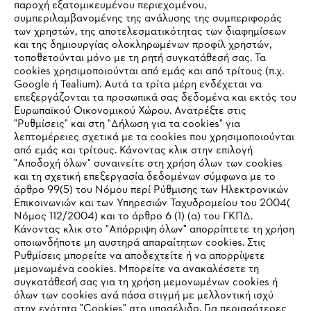
παροχή εξατομικευμένου περιεχομένου,
συμπεριλαμβανομένης της ανάλυσης της συμπεριφοράς
των χρηστών, της αποτελεσματικότητας των διαφημίσεων
και της δημιουργίας ολοκληρωμένων προφίλ χρηστών,
τοποθετούνται μόνο με τη ρητή συγκατάθεσή σας. Τα
cookies χρησιμοποιούνται από εμάς και από τρίτους (π.χ.
Εταιρεία
Google ή Tealium). Αυτά τα τρίτα μέρη ενδέχεται να
επεξεργάζονται τα προσωπικά σας δεδομένα και εκτός του
Ευρωπαϊκού Οικονομικού Χώρου. Ανατρέξτε στις
"Ρυθμίσεις" και στη "Δήλωση για τα cookies" για
λεπτομέρειες σχετικά με τα cookies που χρησιμοποιούνται
STIHL Συχνές ερωτήσεις
από εμάς και τρίτους. Κάνοντας κλικ στην επιλογή
"Αποδοχή όλων" συναινείτε στη χρήση όλων των cookies
και τη σχετική επεξεργασία δεδομένων σύμφωνα με το
άρθρο 99(5) του Νόμου περί Ρύθμισης των Ηλεκτρονικών
Service
Επικοινωνιών και των Υπηρεσιών Ταχυδρομείου του 2004(
IHR BROWSER WIRD NICHT
Νόμος 112/2004) και το άρθρο 6 (1) (α) του ΓΚΠΔ.
Κάνοντας κλικ στο "Απόρριψη όλων" απορρίπτετε τη χρήση
UNTERSTÜTZT
οποιωνδήποτε μη αυστηρά απαραίτητων cookies. Στις
Ρυθμίσεις μπορείτε να αποδεχτείτε ή να απορρίψετε
μεμονωμένα cookies. Μπορείτε να ανακαλέσετε τη
Πολιτική απορρήτου
Sie nutzen einen Browser, den wir noch nicht unterstützen. Für
Νομικό κείμενο
Cookies
συγκατάθεσή σας για τη χρήση μεμονωμένων cookies ή
eine optimale Nutzung unserer Seite empfehlen wir Ihnen, zu
όλων των cookies ανά πάσα στιγμή με μελλοντική ισχύ
στην ενότητα "Cookies" στο υποσέλιδο. Για περισσότερες
einem der folgenden Browser zu wechseln:
Νομικές πληροφορίες