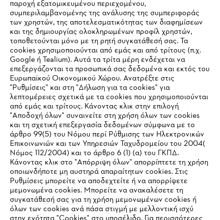
παροχή εξατομικευμένου περιεχομένου,
συμπεριλαμβανομένης της ανάλυσης της συμπεριφοράς
των χρηστών, της αποτελεσματικότητας των διαφημίσεων
και της δημιουργίας ολοκληρωμένων προφίλ χρηστών,
τοποθετούνται μόνο με τη ρητή συγκατάθεσή σας. Τα
cookies χρησιμοποιούνται από εμάς και από τρίτους (π.χ.
Εταιρεία
Google ή Tealium). Αυτά τα τρίτα μέρη ενδέχεται να
επεξεργάζονται τα προσωπικά σας δεδομένα και εκτός του
Ευρωπαϊκού Οικονομικού Χώρου. Ανατρέξτε στις
"Ρυθμίσεις" και στη "Δήλωση για τα cookies" για
λεπτομέρειες σχετικά με τα cookies που χρησιμοποιούνται
STIHL Συχνές ερωτήσεις
από εμάς και τρίτους. Κάνοντας κλικ στην επιλογή
"Αποδοχή όλων" συναινείτε στη χρήση όλων των cookies
και τη σχετική επεξεργασία δεδομένων σύμφωνα με το
άρθρο 99(5) του Νόμου περί Ρύθμισης των Ηλεκτρονικών
Service
Επικοινωνιών και των Υπηρεσιών Ταχυδρομείου του 2004(
IHR BROWSER WIRD NICHT
Νόμος 112/2004) και το άρθρο 6 (1) (α) του ΓΚΠΔ.
Κάνοντας κλικ στο "Απόρριψη όλων" απορρίπτετε τη χρήση
UNTERSTÜTZT
οποιωνδήποτε μη αυστηρά απαραίτητων cookies. Στις
Ρυθμίσεις μπορείτε να αποδεχτείτε ή να απορρίψετε
μεμονωμένα cookies. Μπορείτε να ανακαλέσετε τη
Πολιτική απορρήτου
Sie nutzen einen Browser, den wir noch nicht unterstützen. Für
Νομικό κείμενο
Cookies
συγκατάθεσή σας για τη χρήση μεμονωμένων cookies ή
eine optimale Nutzung unserer Seite empfehlen wir Ihnen, zu
όλων των cookies ανά πάσα στιγμή με μελλοντική ισχύ
στην ενότητα "Cookies" στο υποσέλιδο. Για περισσότερες
einem der folgenden Browser zu wechseln:
Νομικές πληροφορίες