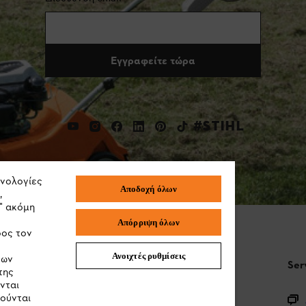
Εγγραφείτε τώρα
#STIHL
χνολογίες
Αποδοχή όλων
,
" ακόμη
Απόρριψη όλων
ρος τον
Ανοιχτές ρυθμίσεις
των
STIHL Συχνές ερωτήσεις
Ser
της
νται
ιούνται
Καταχώρηση προϊόντος