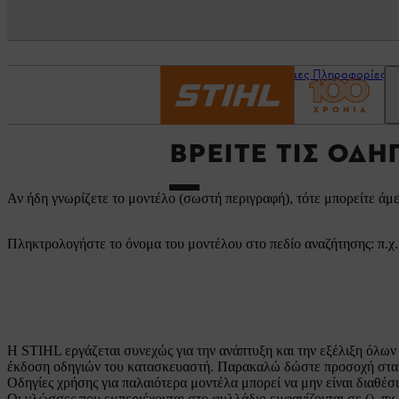
Αρχική σελίδα
Χρήσιμες Πληροφορίες
ΒΡΕΊΤΕ ΤΙΣ ΟΔΗ
Αν ήδη γνωρίζετε το μοντέλο (σωστή περιγραφή), τότε μπορείτε άμε
Πληκτρολογήστε το όνομα του μοντέλου στο πεδίο αναζήτησης: π.χ
Η STIHL εργάζεται συνεχώς για την ανάπτυξη και την εξέλιξη όλων 
έκδοση οδηγιών του κατασκευαστή. Παρακαλώ δώστε προσοχή στα 
Οδηγίες χρήσης για παλαιότερα μοντέλα μπορεί να μην είναι διαθέ
Οι γλώσσες που εμπεριέχονται στο φυλλάδιο εμφανίζονται σε (