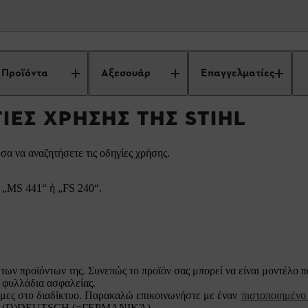
Βρείτε τις οδηγίες χρήσης της STIHL
Προϊόντα
Αξεσουάρ
Επαγγελματίες
ΓΊΕΣ ΧΡΉΣΗΣ ΤΗΣ STIHL
σα να αναζητήσετε τις οδηγίες χρήσης.
. „MS 441“ ή „FS 240“.
των προϊόντων της. Συνεπώς το προϊόν σας μπορεί να είναι μοντέλο 
φυλλάδια ασφαλείας.
σιμες στο διαδίκτυο. Παρακαλώ επικοινωνήστε με έναν
πιστοποιημέν
), πχ. (D)DEUTSCH (=ΓΕΡΜΑΝΙΚΆ).