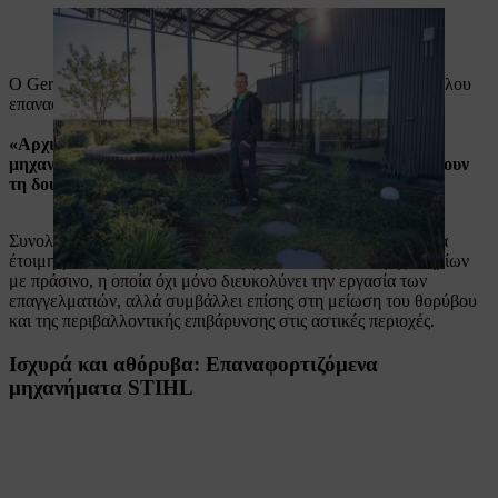
Ο Gert Jansen είναι υπεύθυνος για τη φροντίδα της κάλυψης
κτηρίων με πράσινο
Ο Gert Jansen είναι ενθουσιασμένος με την απόδοση του στόλου
επαναφορτιζόμενων μηχανημάτων της STIHL
:
«Αρχικά είχαμε αμφιβολίες, αλλά τα επαναφορτιζόμενα
μηχανήματα αποδείχθηκαν αρκετά αποδοτικά, για να κάνουν
τη δουλειά μας όλη μέρα.»
Συνολικά, τα επαναφορτιζόμενα μηχανήματα προσφέρουν μια
έτοιμη για το μέλλον λύση για τη φροντίδα της κάλυψης κτηρίων
με πράσινο, η οποία όχι μόνο διευκολύνει την εργασία των
επαγγελματιών, αλλά συμβάλλει επίσης στη μείωση του θορύβου
και της περιβαλλοντικής επιβάρυνσης στις αστικές περιοχές.
Ισχυρά και αθόρυβα: Επαναφορτιζόμενα
μηχανήματα STIHL