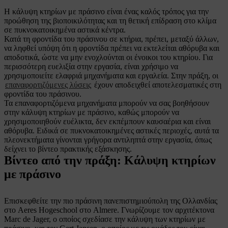
Η κάλυψη κτηρίων με πράσινο είναι ένας καλός τρόπος για την
προώθηση της βιοποικιλότητας και τη θετική επίδραση στο κλίμα
σε πυκνοκατοικημένα αστικά κέντρα.
Κατά τη φροντίδα του πράσινου σε κτήρια, πρέπει, μεταξύ άλλων,
να ληφθεί υπόψη ότι η φροντίδα πρέπει να εκτελείται αθόρυβα και
αποδοτικά, ώστε να μην ενοχλούνται οι ένοικοι του κτηρίου. Για
περισσότερη ευελιξία στην εργασία, είναι χρήσιμο να
χρησιμοποιείτε ελαφριά μηχανήματα και εργαλεία. Στην πράξη, οι
επαναφορτιζόμενες λύσεις
έχουν αποδειχθεί αποτελεσματικές στη
φροντίδα του πράσινου.
Τα επαναφορτιζόμενα μηχανήματα μπορούν να σας βοηθήσουν
στην κάλυψη κτηρίων με πράσινο, καθώς μπορούν να
χρησιμοποιηθούν ευέλικτα, δεν εκπέμπουν καυσαέρια και είναι
αθόρυβα. Ειδικά σε πυκνοκατοικημένες αστικές περιοχές, αυτά τα
πλεονεκτήματα γίνονται γρήγορα αντιληπτά στην εργασία, όπως
δείχνει το βίντεο πρακτικής εξάσκησης.
Βίντεο από την πράξη: Κάλυψη κτηρίων
με πράσινο
Επισκεφθείτε την πιο πράσινη πανεπιστημιούπολη της Ολλανδίας
στο Aeres Hogeschool στο Almere. Γνωρίζουμε τον αρχιτέκτονα
Marc de Jager, ο οποίος σχεδίασε την κάλυψη των κτηρίων με