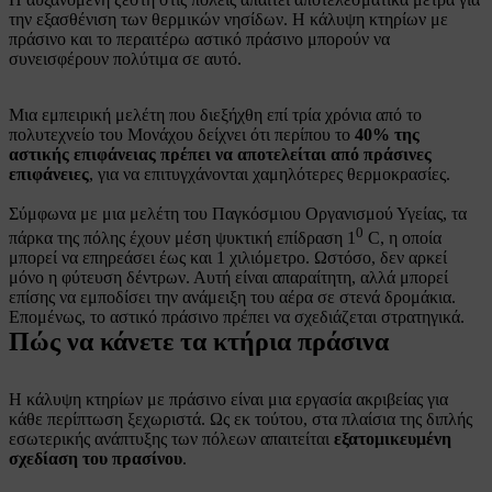
την εξασθένιση των θερμικών νησίδων. Η κάλυψη κτηρίων με
πράσινο και το περαιτέρω αστικό πράσινο μπορούν να
συνεισφέρουν πολύτιμα σε αυτό.
Μια εμπειρική μελέτη που διεξήχθη επί τρία χρόνια από το
πολυτεχνείο του Μονάχου δείχνει ότι περίπου το
40% της
αστικής επιφάνειας πρέπει να αποτελείται από πράσινες
επιφάνειες
, για να επιτυγχάνονται χαμηλότερες θερμοκρασίες.
Σύμφωνα με μια μελέτη του Παγκόσμιου Οργανισμού Υγείας, τα
0
πάρκα της πόλης έχουν μέση ψυκτική επίδραση 1
C, η οποία
μπορεί να επηρεάσει έως και 1 χιλιόμετρο. Ωστόσο, δεν αρκεί
μόνο η φύτευση δέντρων. Αυτή είναι απαραίτητη, αλλά μπορεί
επίσης να εμποδίσει την ανάμειξη του αέρα σε στενά δρομάκια.
Επομένως, το αστικό πράσινο πρέπει να σχεδιάζεται στρατηγικά.
Πώς να κάνετε τα κτήρια πράσινα
Η κάλυψη κτηρίων με πράσινο είναι μια εργασία ακριβείας για
κάθε περίπτωση ξεχωριστά. Ως εκ τούτου, στα πλαίσια της διπλής
εσωτερικής ανάπτυξης των πόλεων απαιτείται
εξατομικευμένη
σχεδίαση του πρασίνου
.