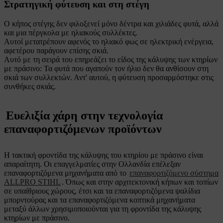
Στρατηγική φύτευση και στη στέγη
Ο κήπος στέγης δεν φιλοξενεί μόνο δέντρα και χιλιάδες φυτά, αλλά
και μια πέργκολα με ηλιακούς συλλέκτες.
Αυτοί μετατρέπουν αφενός το ηλιακό φως σε ηλεκτρική ενέργεια,
αφετέρου παράγουν επίσης σκιά.
Αυτό με τη σειρά του επηρεάζει το είδος της κάλυψης των κτηρίων
με πράσινο: Τα φυτά που αγαπούν τον ήλιο δεν θα ανθίσουν στη
σκιά των συλλεκτών. Αντ' αυτού, η φύτευση προσαρμόστηκε στις
συνθήκες σκιάς.
Ευελιξία χάρη στην τεχνολογία
επαναφορτιζόμενων προϊόντων
Η τακτική φροντίδα της κάλυψης του κτηρίου με πράσινο είναι
απαραίτητη. Οι επαγγελματίες στην Ολλανδία επέλεξαν
επαναφορτιζόμενα μηχανήματα από το
επαναφορτιζόμενο σύστημα
ALLPRO STIHL
. Όπως και στην αρχιτεκτονική κήπων και τοπίων
σε υπαίθριους χώρους, έτσι και τα επαναφορτιζόμενα ψαλίδια
μπορντούρας και τα επαναφορτιζόμενα κοπτικά μηχανήματα
μεταξύ άλλων χρησιμοποιούνται για τη φροντίδα της κάλυψης
κτηρίων με πράσινο.