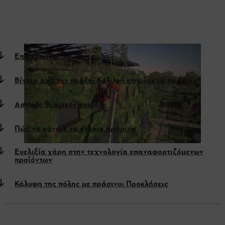
Επισκόπηση
Βίντεο από την πράξη: Κάλυψη κτηρίων με πράσινο
Αστικές θερμικές νησίδες
Πώς να κάνετε τα κτήρια πράσινα
Ευελιξία χάρη στην τεχνολογία επαναφορτιζόμενων
προϊόντων
Κάλυψη της πόλης με πράσινο: Προκλήσεις