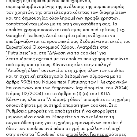
παροχή εξατομικευμένου περιεχομένου,
συμπεριλαμβανομένης της ανάλυσης της συμπεριφοράς
των χρηστών, της αποτελεσματικότητας των διαφημίσεων
και της δημιουργίας ολοκληρωμένων προφίλ χρηστών,
τοποθετούνται μόνο με τη ρητή συγκατάθεσή σας. Τα
cookies χρησιμοποιούνται από εμάς και από τρίτους (π.χ.
Google ή Tealium). Αυτά τα τρίτα μέρη ενδέχεται να
επεξεργάζονται τα προσωπικά σας δεδομένα και εκτός του
Ευρωπαϊκού Οικονομικού Χώρου. Ανατρέξτε στις
"Ρυθμίσεις" και στη "Δήλωση για τα cookies" για
λεπτομέρειες σχετικά με τα cookies που χρησιμοποιούνται
από εμάς και τρίτους. Κάνοντας κλικ στην επιλογή
"Αποδοχή όλων" συναινείτε στη χρήση όλων των cookies
και τη σχετική επεξεργασία δεδομένων σύμφωνα με το
άρθρο 99(5) του Νόμου περί Ρύθμισης των Ηλεκτρονικών
Επικοινωνιών και των Υπηρεσιών Ταχυδρομείου του 2004(
IHR BROWSER WIRD NICHT
Νόμος 112/2004) και το άρθρο 6 (1) (α) του ΓΚΠΔ.
Κάνοντας κλικ στο "Απόρριψη όλων" απορρίπτετε τη χρήση
UNTERSTÜTZT
οποιωνδήποτε μη αυστηρά απαραίτητων cookies. Στις
Ρυθμίσεις μπορείτε να αποδεχτείτε ή να απορρίψετε
μεμονωμένα cookies. Μπορείτε να ανακαλέσετε τη
Sie nutzen einen Browser, den wir noch nicht unterstützen. Für
συγκατάθεσή σας για τη χρήση μεμονωμένων cookies ή
eine optimale Nutzung unserer Seite empfehlen wir Ihnen, zu
όλων των cookies ανά πάσα στιγμή με μελλοντική ισχύ
στην ενότητα "Cookies" στο υποσέλιδο. Για περισσότερες
einem der folgenden Browser zu wechseln: