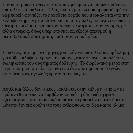
Η κάλυψη των στεγών των σπιτιών με πράσινο μπορεί επίσης να
αποτελέσει πρόκληση. Τέλος, από τη μία πλευρά, η οροφή πρέπει
να μπορεί να αντέξει το πρόσθετο φορτίο που προκαλείται από την
κάλυψη κτηρίων με πράσινο και, από την άλλη, παράγοντες όπως η
πίεση του ανέμου, η προστασία από πτώση και ο συντονισμός με
άλλα στοιχεία, όπως υπερκατασκευές, έξοδοι αερισμού ή
φωτοβολταϊκά συστήματα, παίζουν κεντρικό ρόλο.
Επιπλέον, οι χειμερινοί μήνες μπορούν να αποτελέσουν πρόκληση
για κάθε κάλυψη κτηρίων με πράσινο, όταν ο πάγος παραλύει τις
σωληνώσεις του συστήματος άρδευσης. Το διορθωτικό μέτρο στην
περίπτωση του κτηρίου Aeres είναι ένα σύστημα που στεγνώνει
αυτόματα τους αγωγούς πριν από τον παγετό.
Αυτές και άλλες δυνητικές προκλήσεις στην κάλυψη κτηρίων με
πράσινο θα πρέπει να λαμβάνονται υπόψη ήδη από τη φάση
σχεδιασμού, ώστε το αστικό πράσινο να μπορεί να προσφέρει τα
μέγιστα δυνατά οφέλη για τους ανθρώπους, τα ζώα και το κλίμα.