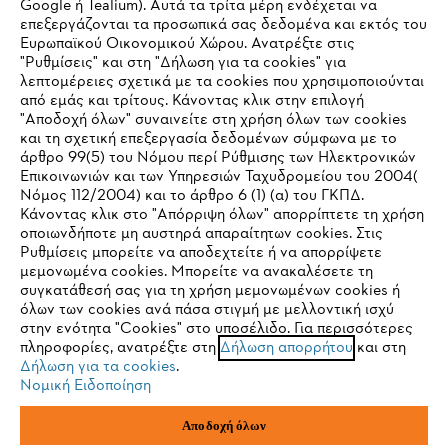
Google ή Tealium). Αυτά τα τρίτα μέρη ενδέχεται να
Service
επεξεργάζονται τα προσωπικά σας δεδομένα και εκτός του
Ευρωπαϊκού Οικονομικού Χώρου. Ανατρέξτε στις
"Ρυθμίσεις" και στη "Δήλωση για τα cookies" για
λεπτομέρειες σχετικά με τα cookies που χρησιμοποιούνται
από εμάς και τρίτους. Κάνοντας κλικ στην επιλογή
"Αποδοχή όλων" συναινείτε στη χρήση όλων των cookies
και τη σχετική επεξεργασία δεδομένων σύμφωνα με το
Πολιτική απορρήτου
Νομικό κείμενο
Cookies
άρθρο 99(5) του Νόμου περί Ρύθμισης των Ηλεκτρονικών
Επικοινωνιών και των Υπηρεσιών Ταχυδρομείου του 2004(
Νομικές πληροφορίες
IHR BROWSER WIRD NICHT
Νόμος 112/2004) και το άρθρο 6 (1) (α) του ΓΚΠΔ.
Κάνοντας κλικ στο "Απόρριψη όλων" απορρίπτετε τη χρήση
UNTERSTÜTZT
οποιωνδήποτε μη αυστηρά απαραίτητων cookies. Στις
Ρυθμίσεις μπορείτε να αποδεχτείτε ή να απορρίψετε
ANDREAS STIHL ΜΟΝΟΠΡΟΣΩΠΗ Α.Ε.
μεμονωμένα cookies. Μπορείτε να ανακαλέσετε τη
ΥΠΟΚΑΤΑΣΤΗΜΑ ΚΥΠΡΟΥ
Sie nutzen einen Browser, den wir noch nicht unterstützen. Für
ΑΓ. ΑΝΔΡΕΟΥ 51 ΠΑΛΛΟΥΡΙΩΤΙΣΣΑ
συγκατάθεσή σας για τη χρήση μεμονωμένων cookies ή
eine optimale Nutzung unserer Seite empfehlen wir Ihnen, zu
1041 ΛΕΥΚΩΣΙΑ
όλων των cookies ανά πάσα στιγμή με μελλοντική ισχύ
ΚΥΠΡΟΣ
στην ενότητα "Cookies" στο υποσέλιδο. Για περισσότερες
einem der folgenden Browser zu wechseln:
πληροφορίες, ανατρέξτε στη
Δήλωση απορρήτου
και στη
Δήλωση για τα cookies
.
Νομική Ειδοποίηση
Firefox
Chrome
Αποδοχή όλων