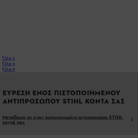
Όλα τα επαγγελματικά αλυσοπρίονα
Όλα τα επαγγελματικά χορτοκοπτικά
Όλα τα τηλεσκοπικά κονταροπρίονα
ΕΎΡΕΣΗ ΕΝΟΣ ΠΙΣΤΟΠΟΙΗΜΈΝΟΥ
ΑΝΤΙΠΡΟΣΏΠΟΥ STIHL ΚΟΝΤΆ ΣΑΣ
Μετάβαση σε εναν πιστοποιημένο αντιπροσώπο STIHL
κοντά σας