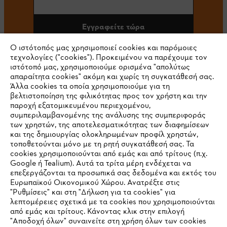
Εγγραφείτε τώρα
Ο ιστότοπός μας χρησιμοποιεί cookies και παρόμοιες
τεχνολογίες ("cookies"). Προκειμένου να παρέχουμε τον
ιστότοπό μας, χρησιμοποιούμε ορισμένα "απολύτως
#STIHL
απαραίτητα cookies" ακόμη και χωρίς τη συγκατάθεσή σας.
Άλλα cookies τα οποία χρησιμοποιούμε για τη
βελτιστοποίηση της φιλικότητας προς τον χρήστη και την
παροχή εξατομικευμένου περιεχομένου,
συμπεριλαμβανομένης της ανάλυσης της συμπεριφοράς
των χρηστών, της αποτελεσματικότητας των διαφημίσεων
και της δημιουργίας ολοκληρωμένων προφίλ χρηστών,
τοποθετούνται μόνο με τη ρητή συγκατάθεσή σας. Τα
cookies χρησιμοποιούνται από εμάς και από τρίτους (π.χ.
Εταιρεία
Google ή Tealium). Αυτά τα τρίτα μέρη ενδέχεται να
επεξεργάζονται τα προσωπικά σας δεδομένα και εκτός του
Ευρωπαϊκού Οικονομικού Χώρου. Ανατρέξτε στις
"Ρυθμίσεις" και στη "Δήλωση για τα cookies" για
STIHL Συχνές ερωτήσεις
λεπτομέρειες σχετικά με τα cookies που χρησιμοποιούνται
από εμάς και τρίτους. Κάνοντας κλικ στην επιλογή
"Αποδοχή όλων" συναινείτε στη χρήση όλων των cookies