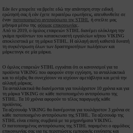
Εάν δεν μπορείτε να βρείτε εδώ την απάντηση στην ειδική
ερώτησή σας ή εάν έχετε περαιτέρω ερωτήσεις, απευθυνθείτε σε
έναν
πιστοποιημένο αντιπρόσωπο της STIHL
ή στείλτε μας
μήνυμα μέσω της
φόρμας επικοινωνίας
.
Από το 2019, ο όμιλος εταιρειών STIHL διανέμει ολόκληρη την
γκάμα προϊόντων του κατασκευαστή εργαλείων κήπου VIKING
αποκλειστικά με τη μάρκα STIHL. Η αλλαγή αυτή καθιστά δυνατή
τη συγκέντρωση όλων των δραστηριοτήτων πωλήσεων και
μάρκετινγκ σε μία μάρκα.
Ο όμιλος εταιρειών STIHL εγγυάται ότι οι κανονισμοί για τα
προϊόντα VIKING που αφορούν στην εγγύηση, τα ανταλλακτικά
και το σέρβις θα συνεχίσουν να ισχύουν αμετάβλητα και μετά την
αλλαγή μάρκας.
Τα ανταλλακτικά θα διανέμονται για τουλάχιστον 10 χρόνια και για
τη μάρκα VIKING σε κάθε πιστοποιημένο αντιπρόσωπο της
STIHL. Τα 10 χρόνια αφορούν το τέλος παραγωγής κάθε
προϊόντος.
Τα αξεσουάρ VIKING θα διανέμονται για τουλάχιστον 3 χρόνια σε
κάθε πιστοποιημένο αντιπρόσωπο της STIHL. Τα αξεσουάρ της
STIHL είναι επίσης συμβατά με τα μηχανήματα VIKING.
Ο πιστοποιημένος αντιπρόσωπος της STIHL παραμένει ο αρμόδιος
επικοινωνίας σας για τις περιπτώσεις εμπορικής εγγύησης και