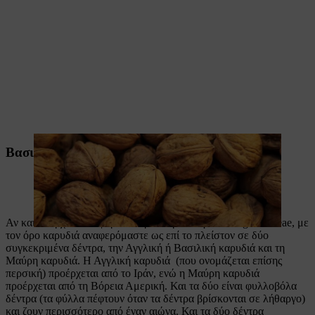
Βασιλική (Αγγλική) και Μαύρη καρυδιά
Αν και υπάρχουν διάφορα δέντρα στην οικογένεια Juglandaceae, με
τον όρο καρυδιά αναφερόμαστε ως επί το πλείστον σε δύο
συγκεκριμένα δέντρα, την Αγγλική ή Βασιλική καρυδιά και τη
Μαύρη καρυδιά. Η Αγγλική καρυδιά (που ονομάζεται επίσης
περσική) προέρχεται από το Ιράν, ενώ η Μαύρη καρυδιά
προέρχεται από τη Βόρεια Αμερική. Και τα δύο είναι φυλλοβόλα
δέντρα (τα φύλλα πέφτουν όταν τα δέντρα βρίσκονται σε λήθαργο)
και ζουν περισσότερο από έναν αιώνα. Και τα δύο δέντρα