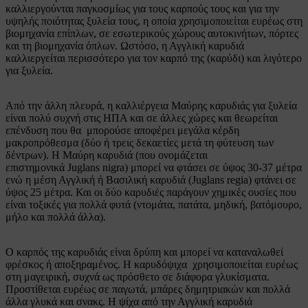
καλλιεργούνται παγκοσμίως για τους καρπούς τους και για την
υψηλής ποιότητας ξυλεία τους, η οποία χρησιμοποιείται ευρέως στη
βιομηχανία επίπλων, σε εσωτερικούς χώρους αυτοκινήτων, πόρτες
και τη βιομηχανία όπλων. Ωστόσο, η Αγγλική καρυδιά
καλλιεργείται περισσότερο για τον καρπό της (καρύδι) και λιγότερο
για ξυλεία.
Από την άλλη πλευρά, η καλλιέργεια Μαύρης καρυδιάς για ξυλεία
είναι πολύ συχνή στις ΗΠΑ και σε άλλες χώρες και θεωρείται
επένδυση που θα μπορούσε αποφέρει μεγάλα κέρδη
μακροπρόθεσμα (δύο ή τρεις δεκαετίες μετά τη φύτευση των
δέντρων). Η Μαύρη καρυδιά (που ονομάζεται
επιστημονικά Juglans nigra) μπορεί να φτάσει σε ύψος 30-37 μέτρα
ενώ η μέση Αγγλική ή Βασιλική καρυδιά (Juglans regia) φτάνει σε
ύψος 25 μέτρα. Και οι δύο καρυδιές παράγουν χημικές ουσίες που
είναι τοξικές για πολλά φυτά (ντομάτα, πατάτα, μηδική, βατόμουρο,
μήλο και πολλά άλλα).
Ο καρπός της καρυδιάς είναι δρύπη και μπορεί να καταναλωθεί
φρέσκος ή αποξηραμένος. Η καρυδόψιχα χρησιμοποιείται ευρέως
στη μαγειρική, συχνά ως πρόσθετο σε διάφορα γλυκίσματα.
Προστίθεται ευρέως σε παγωτά, μπάρες δημητριακών και πολλά
άλλα γλυκά και σνακς. Η ψίχα από την Αγγλική καρυδιά