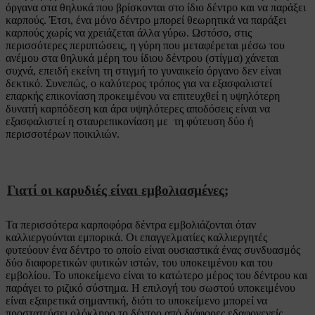
όργανα στα θηλυκά που βρίσκονται στο ίδιο δέντρο και να παράξει
καρπούς. Έτσι, ένα μόνο δέντρο μπορεί θεωρητικά να παράξει
καρπούς χωρίς να χρειάζεται άλλα γύρω. Ωστόσο, στις
περισσότερες περιπτώσεις, η γύρη που μεταφέρεται μέσω του
ανέμου στα θηλυκά μέρη του ίδιου δέντρου (στίγμα) χάνεται
συχνά, επειδή εκείνη τη στιγμή το γυναικείο όργανο δεν είναι
δεκτικό. Συνεπώς, ο καλύτερος τρόπος για να εξασφαλιστεί
επαρκής επικονίαση προκειμένου να επιτευχθεί η υψηλότερη
δυνατή καρπόδεση και άρα υψηλότερες αποδόσεις είναι να
εξασφαλιστεί η σταυρεπικονίαση με τη φύτευση δύο ή
περισσοτέρων ποικιλιών.
Γιατί οι καρυδιές είναι εμβολιασμένες;
Τα περισσότερα καρποφόρα δέντρα εμβολιάζονται όταν
καλλιεργούνται εμπορικά. Οι επαγγελματίες καλλιεργητές
φυτεύουν ένα δέντρο το οποίο είναι ουσιαστικά ένας συνδυασμός
δύο διαφορετικών φυτικών ιστών, του υποκειμένου και του
εμβολίου. Το υποκείμενο είναι το κατώτερο μέρος του δέντρου και
παράγει το ριζικό σύστημα. Η επιλογή του σωστού υποκειμένου
είναι εξαιρετικά σημαντική, διότι το υποκείμενο μπορεί να
προστατεύσει ολόκληρο το δέντρο από διάφορες εδαφογενείς