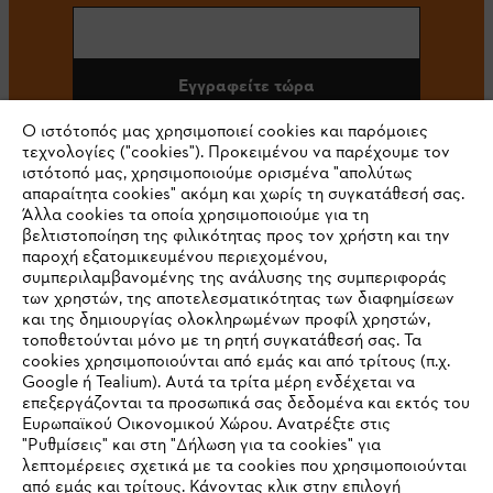
Εγγραφείτε τώρα
Ο ιστότοπός μας χρησιμοποιεί cookies και παρόμοιες
τεχνολογίες ("cookies"). Προκειμένου να παρέχουμε τον
ιστότοπό μας, χρησιμοποιούμε ορισμένα "απολύτως
#STIHL
απαραίτητα cookies" ακόμη και χωρίς τη συγκατάθεσή σας.
Άλλα cookies τα οποία χρησιμοποιούμε για τη
βελτιστοποίηση της φιλικότητας προς τον χρήστη και την
παροχή εξατομικευμένου περιεχομένου,
συμπεριλαμβανομένης της ανάλυσης της συμπεριφοράς
των χρηστών, της αποτελεσματικότητας των διαφημίσεων
και της δημιουργίας ολοκληρωμένων προφίλ χρηστών,
τοποθετούνται μόνο με τη ρητή συγκατάθεσή σας. Τα
cookies χρησιμοποιούνται από εμάς και από τρίτους (π.χ.
Εταιρεία
Google ή Tealium). Αυτά τα τρίτα μέρη ενδέχεται να
επεξεργάζονται τα προσωπικά σας δεδομένα και εκτός του
Ευρωπαϊκού Οικονομικού Χώρου. Ανατρέξτε στις
"Ρυθμίσεις" και στη "Δήλωση για τα cookies" για
STIHL Συχνές ερωτήσεις
λεπτομέρειες σχετικά με τα cookies που χρησιμοποιούνται
από εμάς και τρίτους. Κάνοντας κλικ στην επιλογή