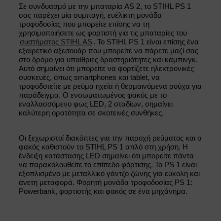
Σε συνδυασμό με την μπαταρία AS 2, το STIHL PS 1
σας παρέχει μία συμπαγή, ευέλικτη μονάδα
τροφοδοσίας που μπορείτε επίσης να τη
χρησιμοποιήσετε ως φορτιστή για τις μπαταρίες του
συστήματος STIHL AS
. Το STIHL PS 1 είναι επίσης ένα
εξαιρετικό αξεσουάρ που μπορείτε να πάρετε μαζί σας
στο δρόμο για υπαίθριες δραστηριότητες και κάμπινγκ.
Αυτό σημαίνει ότι μπορείτε να φορτίζετε ηλεκτρονικές
συσκευές, όπως smartphones και tablet, να
τροφοδοτείτε με ρεύμα ηχεία ή θερμαινόμενα ρούχα για
παράδειγμα. Ο ενσωματωμένος φακός με το
εναλλασσόμενο φως LED, 2 σταδίων, σημαίνει
καλύτερη ορατότητα σε σκοτεινές συνθήκες.
Οι ξεχωριστοί διακόπτες για την παροχή ρεύματος και ο
φακός καθιστούν το STIHL PS 1 απλό στη χρήση. Η
ένδειξη κατάστασης LED σημαίνει ότι μπορείτε πάντα
να παρακολουθείτε το επίπεδο φόρτισης. Το PS 1 είναι
εξοπλισμένο με μεταλλικό γάντζο ζώνης για εύκολη και
άνετη μεταφορά. Φορητή μονάδα τροφοδοσίας PS 1:
Powerbank, φορτιστής και φακός σε ένα μηχάνημα.