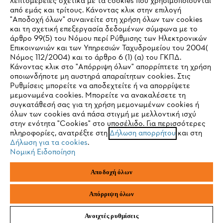
STIHL Συχνές ερωτήσεις
λεπτομέρειες σχετικά με τα cookies που χρησιμοποιούνται
από εμάς και τρίτους. Κάνοντας κλικ στην επιλογή
"Αποδοχή όλων" συναινείτε στη χρήση όλων των cookies
και τη σχετική επεξεργασία δεδομένων σύμφωνα με το
άρθρο 99(5) του Νόμου περί Ρύθμισης των Ηλεκτρονικών
Service
Επικοινωνιών και των Υπηρεσιών Ταχυδρομείου του 2004(
IHR BROWSER WIRD NICHT
Νόμος 112/2004) και το άρθρο 6 (1) (α) του ΓΚΠΔ.
Κάνοντας κλικ στο "Απόρριψη όλων" απορρίπτετε τη χρήση
UNTERSTÜTZT
οποιωνδήποτε μη αυστηρά απαραίτητων cookies. Στις
Ρυθμίσεις μπορείτε να αποδεχτείτε ή να απορρίψετε
μεμονωμένα cookies. Μπορείτε να ανακαλέσετε τη
Πολιτική απορρήτου
Νομικό κείμενο
Cookies
Sie nutzen einen Browser, den wir noch nicht unterstützen. Für
συγκατάθεσή σας για τη χρήση μεμονωμένων cookies ή
eine optimale Nutzung unserer Seite empfehlen wir Ihnen, zu
όλων των cookies ανά πάσα στιγμή με μελλοντική ισχύ
στην ενότητα "Cookies" στο υποσέλιδο. Για περισσότερες
einem der folgenden Browser zu wechseln:
Νομικές πληροφορίες
πληροφορίες, ανατρέξτε στη
Δήλωση απορρήτου
και στη
Δήλωση για τα cookies
.
Νομική Ειδοποίηση
ANDREAS STIHL ΜΟΝΟΠΡΟΣΩΠΗ Α.Ε.
Firefox
Chrome
ΥΠΟΚΑΤΑΣΤΗΜΑ ΚΥΠΡΟΥ
Αποδοχή όλων
ΑΓ. ΑΝΔΡΕΟΥ 51 ΠΑΛΛΟΥΡΙΩΤΙΣΣΑ
1041 ΛΕΥΚΩΣΙΑ
Safari
Edge
ΚΥΠΡΟΣ
Απόρριψη όλων
Ανοιχτές ρυθμίσεις