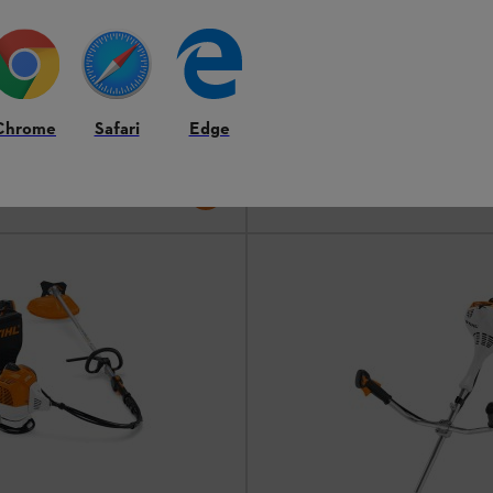
 κοπτικά μηχανήματα
FSA 80 χωρίς μπαταρία και
ίς μπαταρία και φορτιστή
Χορτοκοπτικά & κοπτικά μηχανήματα
Μηχάνημα χωρίς μπαταρία και φο
Chrome
Safari
Edge
375,00 €
*
Σύγκριση