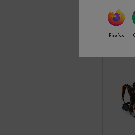
Χορτοκοπτικά &
Μηχάνημα χωρ
Firefox
119,00 €
*
Σύγκριση