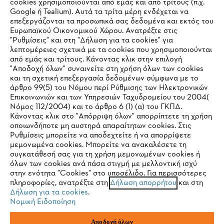
cookies χρησιμοποιούνται από εμάς και από τρίτους (π.χ.
Εταιρεία
Google ή Tealium). Αυτά τα τρίτα μέρη ενδέχεται να
επεξεργάζονται τα προσωπικά σας δεδομένα και εκτός του
Ευρωπαϊκού Οικονομικού Χώρου. Ανατρέξτε στις
"Ρυθμίσεις" και στη "Δήλωση για τα cookies" για
STIHL Συχνές ερωτήσεις
λεπτομέρειες σχετικά με τα cookies που χρησιμοποιούνται
από εμάς και τρίτους. Κάνοντας κλικ στην επιλογή
"Αποδοχή όλων" συναινείτε στη χρήση όλων των cookies
και τη σχετική επεξεργασία δεδομένων σύμφωνα με το
άρθρο 99(5) του Νόμου περί Ρύθμισης των Ηλεκτρονικών
Service
Επικοινωνιών και των Υπηρεσιών Ταχυδρομείου του 2004(
IHR BROWSER WIRD NICHT
Νόμος 112/2004) και το άρθρο 6 (1) (α) του ΓΚΠΔ.
Κάνοντας κλικ στο "Απόρριψη όλων" απορρίπτετε τη χρήση
UNTERSTÜTZT
οποιωνδήποτε μη αυστηρά απαραίτητων cookies. Στις
Ρυθμίσεις μπορείτε να αποδεχτείτε ή να απορρίψετε
μεμονωμένα cookies. Μπορείτε να ανακαλέσετε τη
Πολιτική απορρήτου
Νομικό κείμενο
Cookies
Sie nutzen einen Browser, den wir noch nicht unterstützen. Für
συγκατάθεσή σας για τη χρήση μεμονωμένων cookies ή
eine optimale Nutzung unserer Seite empfehlen wir Ihnen, zu
όλων των cookies ανά πάσα στιγμή με μελλοντική ισχύ
στην ενότητα "Cookies" στο υποσέλιδο. Για περισσότερες
einem der folgenden Browser zu wechseln:
Νομικές πληροφορίες
πληροφορίες, ανατρέξτε στη
Δήλωση απορρήτου
και στη
Δήλωση για τα cookies
.
Νομική Ειδοποίηση
ANDREAS STIHL ΜΟΝΟΠΡΟΣΩΠΗ Α.Ε.
Firefox
Chrome
ΥΠΟΚΑΤΑΣΤΗΜΑ ΚΥΠΡΟΥ
Αποδοχή όλων
ΑΓ. ΑΝΔΡΕΟΥ 51 ΠΑΛΛΟΥΡΙΩΤΙΣΣΑ