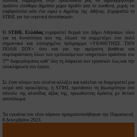
πολλούς συμμάχους στην προσπάθειά μας να δημιουργήσουμε
πράσινο ελεύθερο δημόσιο χώρο σχεδόν από το πουθενά, χωρίς να
επιβαρύνεται ούτε ένα ευρώ ο δημότης της Αθήνας. Ευχαριστώ τη
STIHL για την ευγενική συνεισφορά
».
Η
STIHL Ελλάδας
ευχαριστεί θερμά τον Δήμο Αθηναίων τόσο
για τη δυνατότητα που της έδωσε να συμμετέχει στο πολύ
σημαντικό και επιτυχημένο πρόγραμμα «ΥΙΟΘΕΤΗΣΕ ΤΗΝ
ΠΟΛΗ ΣΟΥ» όσο και για την αμέριστη βοήθεια και
συμπαράσταση όλων των εμπλεκόμενων υπηρεσιών πρασίνου του
ου
5
διαμερίσματος καθ’ όλη τη διάρκεια των εργασιών έως και την
ολοκλήρωση του έργου.
Σε έναν κόσμο που ολοένα αλλάζει και καλείται να διαχειριστεί μια
σειρά από προκλήσεις, η STIHL προτάσσει τη βιωσιμότητα στο
σύνολο της αλυσίδας αξίας της, προωθώντας δράσεις με θετικό
αποτύπωμα.
Τα εγκαίνια του νέου πάρκου πραγματοποιήθηκαν την Παρασκευή
8 Δεκεμβρίου 2023.