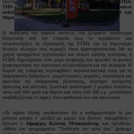
πρωτοβουλίας της STIHL βρέθηκε το πρόγραμμα "
ΥΙΟΘΕΤΗΣΕ
ΤΗΝ ΠΟΛΗ ΣΟΥ
" και σε συνεργασία με τον
Δήμο Αθηναίων
ανάπλασε ένα πάρκο τσέπης επί των οδών Πολυλά και
Μητσάκη στα Πατήσια
.
Η ανάπλαση του πάρκου αποτελεί ένα έμπρακτο παράδειγμα
δέσμευσης από την εταιρεία προς το περιβάλλον και
αντικατοπτρίζει τη στρατηγική της STIHL για τη δημιουργία
θετικών αλλαγών στις περιοχές όπου δραστηριοποιείται. Με τη
χρήση προηγμένων τεχνολογιών και υλικών υψηλής ποιότητας, η
STIHL δημιούργησε έναν χώρο αναψυχής που προωθεί τη φυσική
δραστηριότητα, την κοινωνική αλληλεπίδραση και την αειφορία.
Η
δωρεά της εταιρείας περιλαμβάνει κατασκευαστικά έργα για τη
διαμόρφωση διαδρόμων, χωματουργικές εργασίες, περιποίηση και
φροντίδα της υπάρχουσας βλάστησης, σύστημα αυτόματης
άρδευσης και φύτευση. Συνολικά φυτεύτηκαν 2 μεγάλα πλατάνια,
πάνω από 600 φυτά και θάμνοι και πάνω από 300 τ.μ. χλοοτάπητα
αναβαθμίζοντας το πάρκο τόσο αισθητικά όσο και οικολογικά.
«
Τα πάρκα τσέπης αποδεικνύουν ότι η καθημερινότητα σε μια
γειτονιά μπορεί ν' αλλάξει με μικρές και έξυπνες παρεμβάσεις
»,
δήλωσε ο
δήμαρχος Κώστας Μπακογιάννης
και πρόσθεσε:
«
Μέσω του προγράμματος "Υιοθέτησε την πόλη σου" βρήκαμε