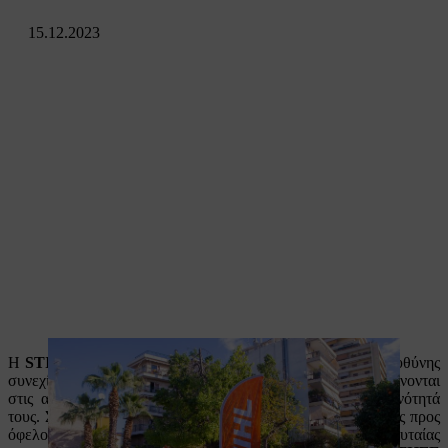
15.12.2023
H
STIHL Ελλάδας
στο πλαίσιο της εταιρικής κοινωνικής ευθύνης
συνεχίζει να υλοποιεί πολυδιάστατες δράσεις που ανταποκρίνονται
στις ανάγκες των κατοίκων και βελτιώνουν την καθημερινότητά
τους. Στόχος της εταιρείας είναι η δημιουργία βιώσιμης αξίας προς
όφελος των τοπικών κοινωνιών. Στο επίκεντρο της τελευταίας