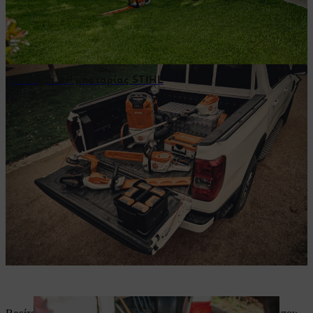
Σύστημα AP μπαταρίας STIHL