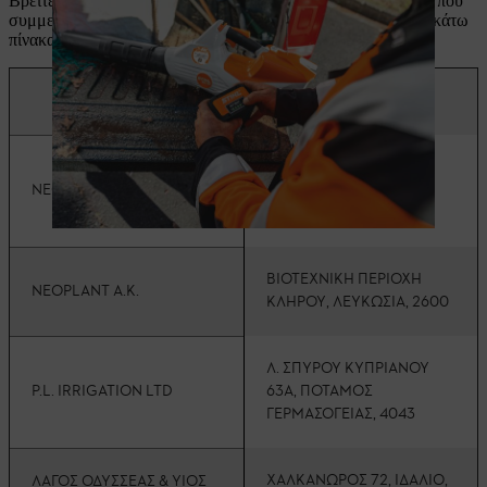
Βρείτε τον πλησιέστερο πιστοποιημένο αντιπρόσωπο STIHL που
συμμετέχει στη νέα υπηρεσία «
Try Before Buy
» στον παρακάτω
πίνακα .
ΕΠΙΧΕΙΡΗΣΗ
ΔΙΕΥΘΥΝΣΗ
Α.ΜΑΚΑΡΙΟΥ 293, ΠΑΝΩ
NEOPLANT A.K.
ΛΑΚΑΤΑΜΙΑ, ΛΕΥΚΩΣΙΑ,
2311
ΒΙΟΤΕΧΝΙΚΗ ΠΕΡΙΟΧΗ
NEOPLANT A.K.
ΚΛΗΡΟΥ, ΛΕΥΚΩΣΙΑ, 2600
Λ. ΣΠΥΡΟΥ ΚΥΠΡΙΑΝΟΥ
P.L. IRRIGATION LTD
63Α, ΠΟΤΑΜΟΣ
ΓΕΡΜΑΣΟΓΕΙΑΣ, 4043
ΧΑΛΚΑΝΩΡΟΣ 72, ΙΔΑΛΙΟ,
ΛΑΓΟΣ ΟΔΥΣΣΕΑΣ & ΥΙΟΣ