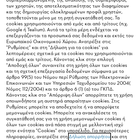
συμπεριλαμβανομένης της ανάλυσης της συμπεριφοράς
των χρηστών, της αποτελεσματικότητας των διαφημίσεων
και της δημιουργίας ολοκληρωμένων προφίλ χρηστών,
τοποθετούνται μόνο με τη ρητή συγκατάθεσή σας. Τα
cookies χρησιμοποιούνται από εμάς και από τρίτους (π.χ.
Εταιρεία
Google ή Tealium). Αυτά τα τρίτα μέρη ενδέχεται να
επεξεργάζονται τα προσωπικά σας δεδομένα και εκτός του
Ευρωπαϊκού Οικονομικού Χώρου. Ανατρέξτε στις
"Ρυθμίσεις" και στη "Δήλωση για τα cookies" για
λεπτομέρειες σχετικά με τα cookies που χρησιμοποιούνται
STIHL Συχνές ερωτήσεις
από εμάς και τρίτους. Κάνοντας κλικ στην επιλογή
"Αποδοχή όλων" συναινείτε στη χρήση όλων των cookies
και τη σχετική επεξεργασία δεδομένων σύμφωνα με το
άρθρο 99(5) του Νόμου περί Ρύθμισης των Ηλεκτρονικών
Service
Επικοινωνιών και των Υπηρεσιών Ταχυδρομείου του 2004(
IHR BROWSER WIRD NICHT
Νόμος 112/2004) και το άρθρο 6 (1) (α) του ΓΚΠΔ.
Κάνοντας κλικ στο "Απόρριψη όλων" απορρίπτετε τη χρήση
UNTERSTÜTZT
οποιωνδήποτε μη αυστηρά απαραίτητων cookies. Στις
Ρυθμίσεις μπορείτε να αποδεχτείτε ή να απορρίψετε
μεμονωμένα cookies. Μπορείτε να ανακαλέσετε τη
Sie nutzen einen Browser, den wir noch nicht unterstützen. Für
Πολιτική απορρήτου
Νομικό κείμενο
Cookies
συγκατάθεσή σας για τη χρήση μεμονωμένων cookies ή
eine optimale Nutzung unserer Seite empfehlen wir Ihnen, zu
όλων των cookies ανά πάσα στιγμή με μελλοντική ισχύ
στην ενότητα "Cookies" στο υποσέλιδο. Για περισσότερες
einem der folgenden Browser zu wechseln:
Νομικές πληροφορίες
πληροφορίες, ανατρέξτε στη
Δήλωση απορρήτου
και στη