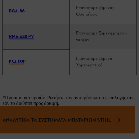
Επαναφορτιζόμενος
BGA 86
Φυσητήρας
Επαναφορτιζόμενη μηχανή
RMA 448 PV
γκαζόν
Επαναφορτιζόμενο
FSA 135
*
Χορτοκοπτικό
*Προαιρετικό προϊόν. Ρωτήστε τον αντιπρόσωπο της επιλογής σας
εάν το διαθέτει προς δοκιμή.
ΑΝΑΛΥΤΙΚΑ ΤΑ ΣΥΣΤΗΜΑΤΑ ΜΠΑΤΑΡΙΩΝ STIHL