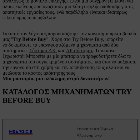
(αναλόγως το μοντέλο επιλογής). Είναι μια σύγχρονη επιλογή για
όλους εκείνους που αναζητούν μια λύση υψηλής απόδοσης για τις
απαιτητικές εργασίες τους, ενώ παράλληλα είναικαι ιδιαιτέρως
φιλική προς το περιβάλλον.
Για αυτό τον λόγο σας παρουσιάζουμε την καινοτόμα πρωτοβουλία
μας "
Try Before Buy
". Χάρη στο Try Before Buy, μπορείτε
να δοκιμάσετε τα επαναφορτιζόμενα μηχανήματα από δύο
συστήματα -
Σύστημα AK
και
AP-σύστημα.
Τι τα κάνει
ξεχωριστά; Μπορείτε με μία μπαταρία να τροφοδοτήσετε όλα τα
μηχανήματα του συγκεκριμένου συστήματος, και έτσι να αυξήσετε
την εργονομία στη χρήση και την αποθήκευση τους αλλά και να
μειώσετε το κόστος απόκτησης τους
Μία μπαταρία, μια ολόκληρη σειρά δυνατοτήτων!
ΚΑΤΑΛΟΓΟΣ ΜΗΧΑΝΗΜΑΤΩΝ TRY
BEFORE BUY
Επαναφορτιζόμενο
MSA 70 C-B
Αλυσοπρίονο