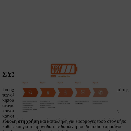
ΣΥΣΤΗΜΑ ΜΠΑΤΑΡΙΩΝ STIHL
Για σχεδόν 100 χρόνια, η STIHL βρίσκεται στην πρώτη γραμμή της
τεχνολογικής προόδου στον τομέα της δασοκομίας και της
κηπουρικής. Η STIHL παρακολουθώντας τις εξελίξεις και τις
ανάγκες που επιτάσσει η εποχή από πολύ νωρίς έφερε την
καινοτομία της μπαταρίας προσφέροντας διαρκώς τις δικές της
καινοτόμες λύσεις. Η τεχνολογία μπαταριών είναι
αθόρυβη,
εύκολη στη χρήση
και κατάλληλη για εφαρμογές τόσο στον κήπο
καθώς και για τη φροντίδα των δασών ή του δημόσιου πρασίνου