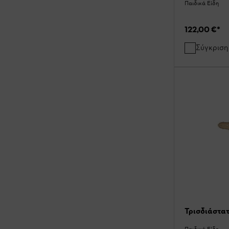
Παιδικά Είδη
122,00 €
*
Σύγκριση
Τρισδιάστα