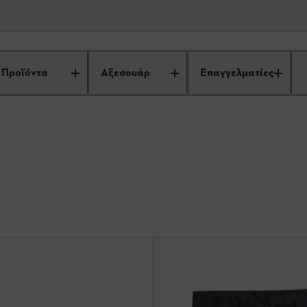
Παιδικά Είδη
Προϊόντα
Αξεσουάρ
Επαγγελματίες