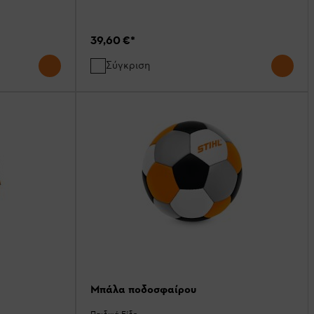
39,60 €
*
Σύγκριση
Μπάλα ποδοσφαίρου