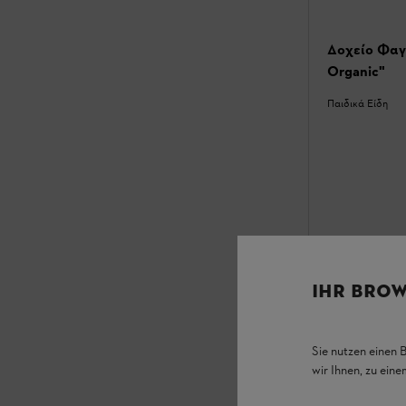
Δοχείο Φαγ
Organic"
Παιδικά Είδη
IHR BROW
Sie nutzen einen 
wir Ihnen, zu ein