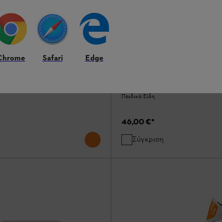
Chrome
Safari
Edge
Παιδική φόρμα
Παιδικά Είδη
46,00 €
*
Σύγκριση