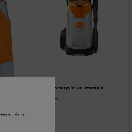
Πλυστικό παιχνίδι με μπαταρία
Παιδικά Είδη
 Seite empfehlen